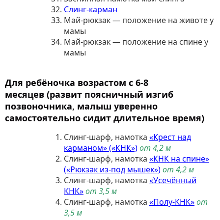
Слинг-карман
Май-рюкзак — положение на животе у
мамы
Май-рюкзак — положение на спине у
мамы
Для ребёночка возрастом с 6-8
месяцев
(развит поясничный изгиб
позвоночника, малыш уверенно
самостоятельно сидит длительное время)
Слинг-шарф, намотка
«Крест над
карманом» («КНК»)
от 4,2 м
Слинг-шарф, намотка
«КНК на спине»
(«Рюкзак из-под мышек»)
от 4,2 м
Слинг-шарф, намотка
«Усечённый
КНК»
от 3,5 м
Слинг-шарф, намотка
«Полу-КНК»
от
3,5 м