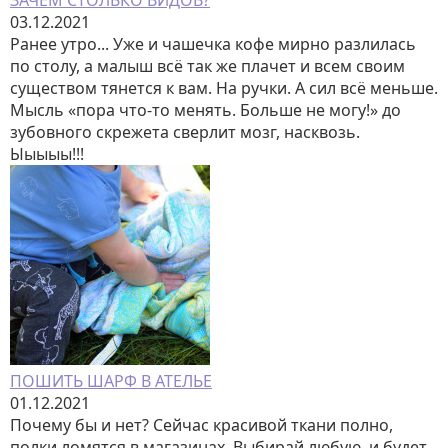
ЗАЧЕМ СТОЛЬКО ВИДОВ?
03.12.2021
Ранее утро... Уже и чашечка кофе мирно разлилась
по столу, а малыш всё так же плачет и всем своим
существом тянется к вам. На ручки. А сил всё меньше.
Мысль «пора что-то менять. Больше не могу!» до
зубовного скрежета сверлит мозг, насквозь.
Ыыыыы!!!
ПОШИТЬ ШАРФ В АТЕЛЬЕ
01.12.2021
Почему бы и нет? Сейчас красивой ткани полно,
полки ломятся в магазинах. Выбирай любую, и будет