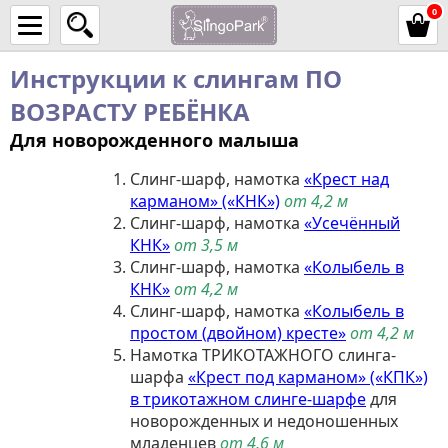
0
Инструкции к слингам ПО
ВОЗРАСТУ РЕБЁНКА
Для новорожденного малыша
Слинг-шарф, намотка
«Крест над
карманом» («КНК»)
от 4,2 м
Слинг-шарф, намотка
«Усечённый
КНК»
от 3,5 м
Слинг-шарф, намотка
«Колыбель в
КНК»
от 4,2 м
Слинг-шарф, намотка
«Колыбель в
простом (двойном) кресте»
от 4,2 м
Намотка ТРИКОТАЖНОГО слинга-
шарфа
«Крест под карманом» («КПК»)
в трикотажном слинге-шарфе
для
новорожденных и недоношенных
младенцев
от 4,6 м