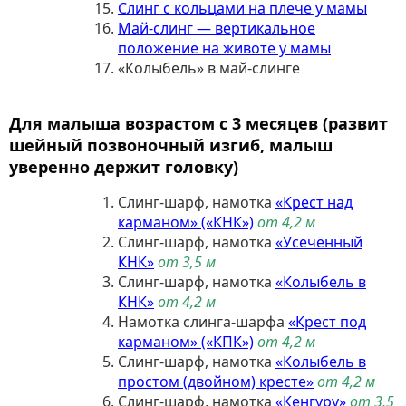
Слинг с кольцами на плече у мамы
Май-слинг — вертикальное
положение на животе у мамы
«Колыбель» в май-слинге
Для малыша возрастом с 3 месяцев
(развит
шейный позвоночный изгиб, малыш
уверенно держит головку)
Слинг-шарф, намотка
«Крест над
карманом» («КНК»)
от 4,2 м
Слинг-шарф, намотка
«Усечённый
КНК»
от 3,5 м
Слинг-шарф, намотка
«Колыбель в
КНК»
от 4,2 м
Намотка слинга-шарфа
«Крест под
карманом» («КПК»)
от 4,2 м
Слинг-шарф, намотка
«Колыбель в
простом (двойном) кресте»
от 4,2 м
Слинг-шарф, намотка
«Кенгуру»
от 3,5