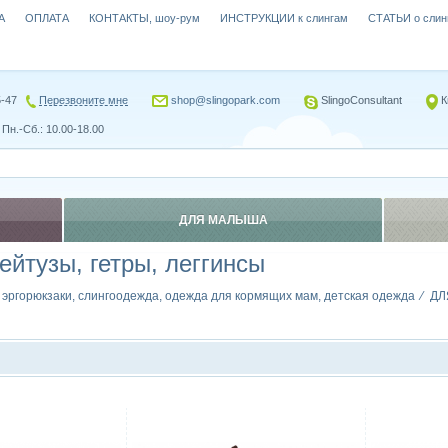
А
ОПЛАТА
КОНТАКТЫ, шоу-рум
ИНСТРУКЦИИ к слингам
СТАТЬИ о слин
5-47
Перезвоните мне
shop@slingopark.com
SlingoConsultant
К
Пн.-Сб.: 10.00-18.00
ДЛЯ МАЛЫША
рейтузы, гетры, леггинсы
, эргорюкзаки, слингоодежда, одежда для кормящих мам, детская одежда
ДЛ
Сравнить
Сравн