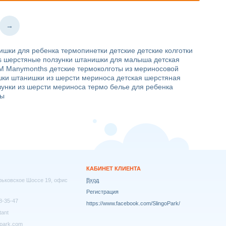
→
ишки для ребенка
термопинетки детские
детские колготки
s
шерстяные ползунки
штанишки для малыша
детская
M Manymonths
детские термоколготы из мериносовой
шки
штанишки из шерсти мериноса
детская шерстяная
зунки из шерсти мериноса
термо белье для ребенка
ны
КАБИНЕТ КЛИЕНТА
арьковское Шоссе 19, офис
Вход
Регистрация
8-35-47
https://www.facebook.com/SlingoPark/
tant
park.com