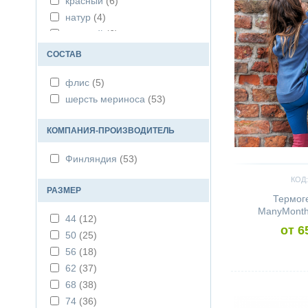
красный
(6)
7 лет
(5)
натур
(4)
7+ лет
(5)
розовый
(6)
9 месяцев
(38)
серый
(9)
9+ месяцев
(23)
СОСТАВ
синий
(5)
флис
(5)
сиреневый
(1)
шерсть мериноса
(53)
чёрный
(3)
КОМПАНИЯ-ПРОИЗВОДИТЕЛЬ
Финляндия
(53)
КОД:
РАЗМЕР
Термог
ManyMonth
44
(12)
от 6
50
(25)
56
(18)
62
(37)
Сравнить
68
(38)
74
(36)