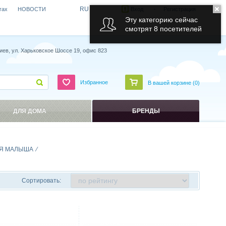
RU
гах
НОВОСТИ
Вход
Регистрация
Эту категорию сейчас
смотрят 8 посетителей
иев, ул. Харьковское Шоссе 19, офис 823
Избранное
В вашей корзине (
0
)
ДЛЯ ДОМА
БРЕНДЫ
Я МАЛЫША
Сортировать:
ить
Сравнить