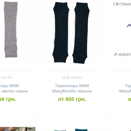
 101790
КОД: 102750
етры MAM
Термогетры MAM
Те
 светло-серые
ManyMonths чёрные
ManyM
50 грн.
от 650 грн.
о
Сравнить
Сравн