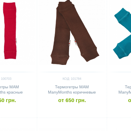
 100703
КОД: 101784
етры MAM
Термогетры MAM
Те
hs красные
ManyMonths коричневые
ManyM
50 грн.
от 650 грн.
о
Сравнить
Сравн