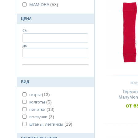
MAMIDEA
(53)
ЦЕНА
От
до
ВИД
КОД:
Термог
гетры
(13)
ManyMont
колготы
(5)
от 6
пинетки
(13)
ползунки
(3)
штаны, леггинсы
(19)
Сравнить