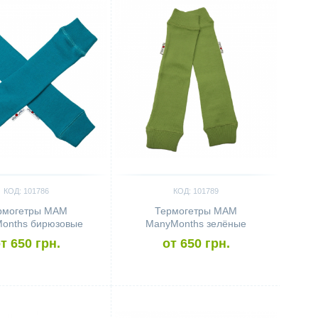
КОД: 101786
КОД: 101789
рмогетры MAM
Термогетры MAM
onths бирюзовые
ManyMonths зелёные
т 650 грн.
от 650 грн.
ить
Сравнить