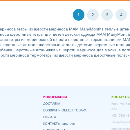
1
2
3
4
мериноса
гетры из шерсти мериноса MAM ManyMonths
теплые штан
иноса
шерстяные гетры для детей
детская одежда MAM ManyMonth
ские гетры из мериносовой шерсти
шерстяные термоштанишки MA
 шерстяные
детские шерстяные колготы
детские шерстяные штани
ебенка
шерстяные штанишки из шерсти мериноса для малыша
пол
ерсти мериноса
термогетры из шерсти мериноса
шерстяные ползу
ИНФОРМАЦИЯ
КОНТАКТЫ
ДОСТАВКА
Киев, ул. Х
823
ВОЗВРАТ И ОБМЕН ТОВАРА
+38 (050) 41
ОПЛАТА
SlingoConsul
КОНТАКТЫ, шоу-рум
shop@slingo