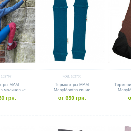
 102767
КОД: 102768
етры MAM
Термогетры MAM
Термопи
s малиновые
ManyMonths синие
ManyM
50 грн.
от 650 грн.
о
Сравнить
Сравн