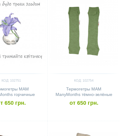
КОД: 102751
КОД: 102754
рмогетры MAM
Термогетры MAM
onths горчичные
ManyMonths тёмно-зелёные
т 650 грн.
от 650 грн.
ить
Сравнить