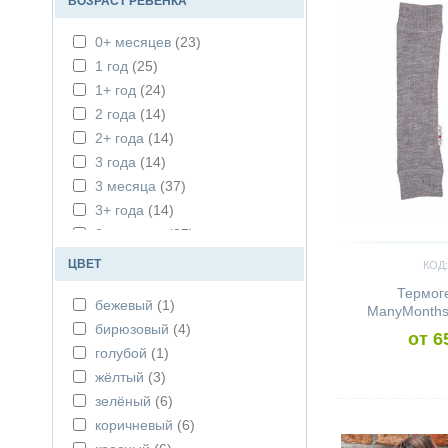
ВОЗРАСТ РЕБЕНКА
0+ месяцев
(23)
1 год
(25)
1+ год
(24)
2 года
(14)
2+ года
(14)
3 года
(14)
3 месяца
(37)
3+ года
(14)
3+ месяца
(37)
4 года
(14)
ЦВЕТ
КОД:
4+ года
(5)
Термог
бежевый
(1)
5 лет
(5)
ManyMonths
бирюзовый
(4)
5+ лет
(5)
от 6
голубой
(1)
6 лет
(5)
жёлтый
(3)
6 месяцев
(38)
зелёный
(6)
6+ лет
(5)
Сравнить
коричневый
(6)
6+ месяцев
(38)