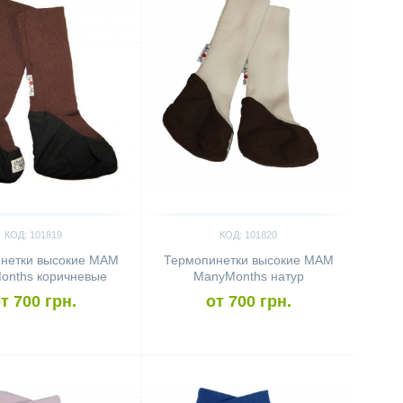
КОД: 101819
КОД: 101820
нетки высокие MAM
Термопинетки высокие MAM
onths коричневые
ManyMonths натур
т 700 грн.
от 700 грн.
ить
Сравнить