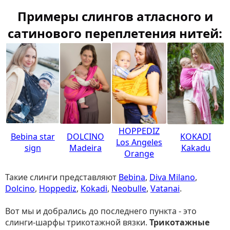
Примеры слингов атласного и
сатинового переплетения нитей:
HOPPEDIZ
Bebina star
DOLCINO
KOKADI
Los Angeles
sign
Madeira
Kakadu
Orange
Такие слинги представляют
Bebina
,
Diva Milano
,
Dolcino
,
Hoppediz
,
Kokadi
,
Neobulle
,
Vatanai
.
Вот мы и добрались до последнего пункта - это
слинги-шарфы трикотажной вязки.
Трикотажные