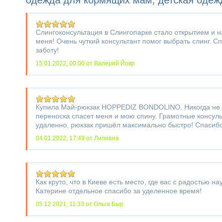
одежда для кормящих мам, детская одеж
Слингоконсультация в Слингопарке стало открытием и 
меня! Очень чуткий консультант помог выбрать слинг. С
заботу!
15.01.2022, 00:00
от Валерий Йовр
Купила Май-рюкзак HOPPEDIZ BONDOLINO. Никогда не м
переноска спасет меня и мою спину. Грамотные консул
удаленно, рюкзак пришёл максимально быстро! Спасибо
04.01.2022, 17:49
от Лилиана
Как круто, что в Киеве есть место, где вас с радостью н
Катерине отдельное спасибо за уделенное время!
05.12.2021, 11:33
от Ольга Быр