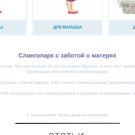
МЫ
ДЛЯ МАЛЫША
Слингопарк с заботой о матерях
ства. Мы уже больше 10 лет на рынке Украины, и этот опыт вынуж
прошедшие европейскую сертификацию.
кольцами, слинги-шарфы, май слинги, слинги-рюкзаки (эргорюкзаки
Е консультации по слингоношению и грудному вскармливанию (в
С пожеланием лёгких дней материнства!