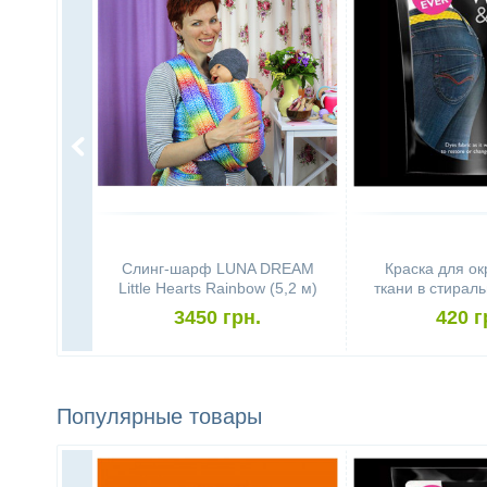
L MySol
Слинг-шарф LUNA DREAM
Краска для о
Little Hearts Rainbow (5,2 м)
ткани в стирал
DYLON Wash &
.
3450 грн.
420 г
Blu
Популярные товары