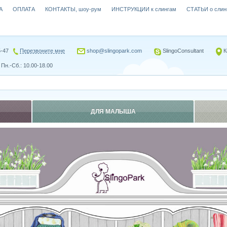
А
ОПЛАТА
КОНТАКТЫ, шоу-рум
ИНСТРУКЦИИ к слингам
СТАТЬИ о слин
5-47
Перезвоните мне
shop@slingopark.com
SlingoConsultant
К
Пн.-Сб.: 10.00-18.00
ДЛЯ МАЛЫША