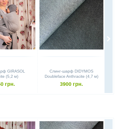
арф GIRASOL
Слинг-шарф DIDYMOS
Слинг-ш
te (5,2 м)
Doubleface Anthracite (4,7 м)
Angel
0 грн.
3900 грн.