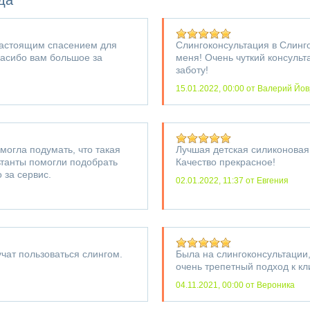
да
настоящим спасением для
Слингоконсультация в Слинг
пасибо вам большое за
меня! Очень чуткий консульт
заботу!
15.01.2022, 00:00
от Валерий Йов
огла подумать, что такая
Лучшая детская силиконовая
ьтанты помогли подобрать
Качество прекрасное!
 за сервис.
02.01.2022, 11:37
от Евгения
аучат пользоваться слингом.
Была на слингоконсультации,
очень трепетный подход к кл
04.11.2021, 00:00
от Вероника