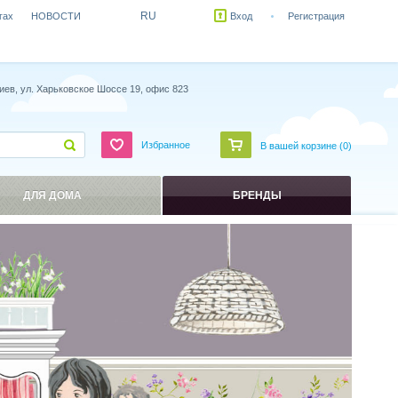
RU
гах
НОВОСТИ
Вход
Регистрация
иев, ул. Харьковское Шоссе 19, офис 823
Избранное
В вашей корзине (
0
)
ДЛЯ ДОМА
БРЕНДЫ