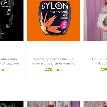
крашивания
Краска для окрашивания
Слинг-ш
ьной машине
ткани в стиральной машине
Graphi
 Dye Jeans
DYLON Machine Use Fresh
рн.
470 грн.
325
e
Orange (бочонок)