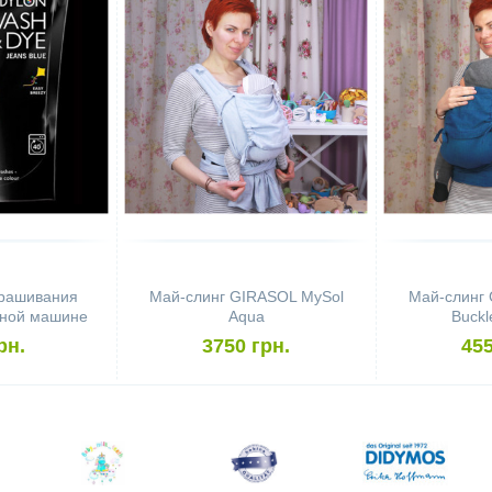
крашивания
Май-слинг GIRASOL MySol
Май-слинг
ьной машине
Aqua
Buckle
 Dye Jeans
рн.
3750 грн.
455
e