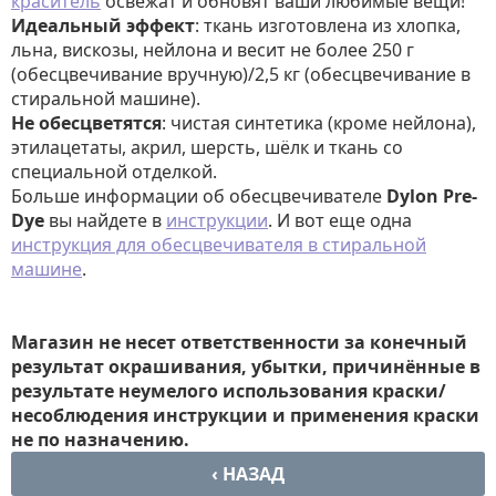
краситель
освежат и обновят ваши любимые вещи!
Идеальный эффект
: ткань изготовлена из хлопка,
льна, вискозы, нейлона и весит не более 250 г
(обесцвечивание вручную)/2,5 кг (обесцвечивание в
стиральной машине).
Не обесцветятся
: чистая синтетика (кроме нейлона),
этилацетаты, акрил, шерсть, шёлк и ткань со
специальной отделкой.
Больше информации об обесцвечивателе
Dylon
Pre-
Dye
вы найдете в
инструкции
. И вот еще одна
инструкция для обесцвечивателя в стиральной
машине
.
Магазин не несет ответственности за конечный
результат окрашивания, убытки, причинённые в
результате неумелого использования краски/
несоблюдения инструкции и применения краски
не по назначению.
‹ НАЗАД