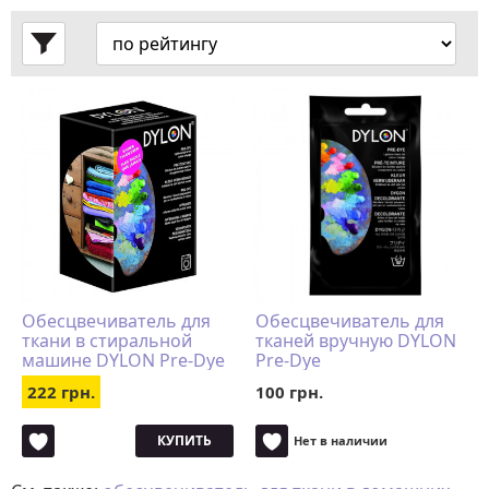
Обесцвечиватель для
Обесцвечиватель для
ткани в стиральной
тканей вручную DYLON
машине DYLON Pre-Dye
Pre-Dye
222 грн.
100 грн.
КУПИТЬ
Нет в наличии