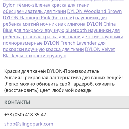
Dylon
тёмно-зёленая краска для ткани
обесцвечиватель для ткани
DYLON Woodland Brown
DYLON Flamingo Pink (без соли)
наушники для
ребёнка
мягкий ночник из силикона
DYLON China
Blue для покраски вручную
bluetooth наушники для
ребёнка
розовая краска для ткани
детские наушники
полноразмерные
DYLON French Lavender для
покраски вручную
краска для ткани
DYLON Velvet
Black для покраски вручную
Краски для тканей DYLON-Производитель
Англия.Прекрасная альтернатива для ваших вещей!
Легко можно обновить свой гардероб, оживить
(восстановить) цвет любимой одежды.
КОНТАКТЫ
+38 (050) 418-35-47
shop@slingopark.com