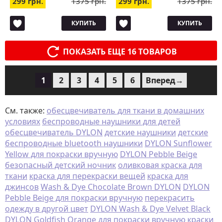
299 грн.
1375 грн.
299 грн.
1375 грн.
КУПИТЬ
КУПИТЬ
ПОКАЗАТЬ ЕЩЕ 16 ТОВАРОВ
1
2
3
4
5
6
Вперед→
См. также:
обесцвечиватель для ткани в домашних
условиях
беспроводные наушники для детей
обесцвечиватель DYLON
детские наушники
детские
беспроводные bluetooth наушники
DYLON Sunflower
Yellow для покраски вручную
DYLON Pebble Beige
безопасный детский ночник
оливковая краска для
ткани
краска для перекраски вещей
краска для
джинсов
Wash & Dye Chocolate Brown DYLON
DYLON
Pebble Beige для покраски вручную
перекрасить
одежду в другой цвет
DYLON Wash & Dye Velvet Black
DYLON Goldfish Orange для покраски вручную
краски