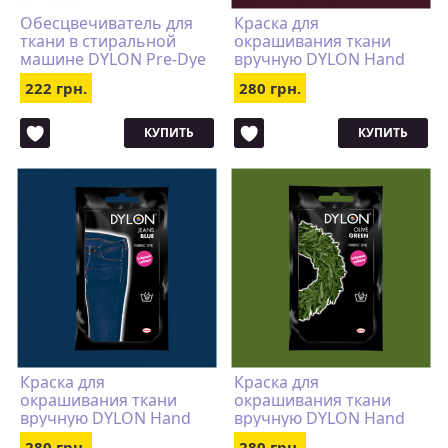
Обесцвечиватель для
Краска для
ткани в стиральной
окрашивания ткани
машине DYLON Pre-Dye
вручную DYLON Hand
Use Plum Red
222 грн.
280 грн.
КУПИТЬ
КУПИТЬ
Краска для
Краска для
окрашивания ткани
окрашивания ткани
вручную DYLON Hand
вручную DYLON Hand
Use Jeans Blue
Use Olive Green
280 грн.
280 грн.