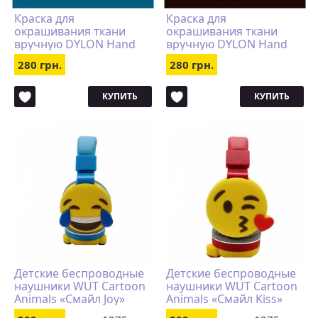
Краска для
Краска для
окрашивания ткани
окрашивания ткани
вручную DYLON Hand
вручную DYLON Hand
Use Navy Blue
Use Espresso Brown
280 грн.
280 грн.
КУПИТЬ
КУПИТЬ
Детские беспроводные
Детские беспроводные
наушники WUT Cartoon
наушники WUT Cartoon
Animals «Смайл Joy»
Animals «Смайл Kiss»