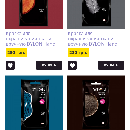
Краска для
Краска для
окрашивания ткани
окрашивания ткани
вручную DYLON Hand
вручную DYLON Hand
Use Rosewood Red
Use Smoke Grey
280 грн.
280 грн.
КУПИТЬ
КУПИТЬ