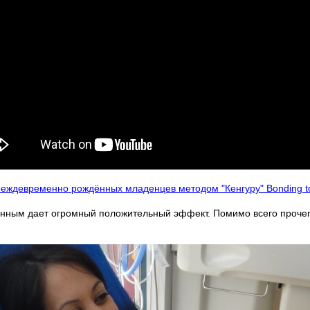
реждевременно рождённых младенцев методом "Кенгуру" Bonding 
нным дает огромный положительный эффект. Помимо всего прочего