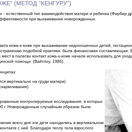
ЖЕ" (МЕТОД "КЕНГУРУ")
их - естественный тип взаимодействия матери и ребенка (Фербер др
 эффективности при выхаживании новорожденных.
кта кожа-к-коже при выхаживании недоношенных детей, гестационн
остранению подобной практики, была финансовая составляющая. В
и мест в палатах контакт кожа-к-коже начали использовать для ух
нской помощи. (Вайтлоу, 1985).
инципах:
ся вертикально на груди матери)
вскармливание)
ированные контролируемые исследования, в которых
00 г. Новорожденные случайным образом были
чение всего дня эти дети находились в вертикальном
онтакте с ней. Благодаря теплу тела взрослого