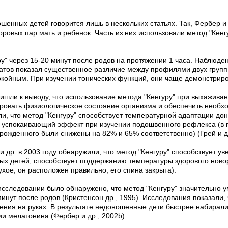
енных детей говорится лишь в нескольких статьях. Так, Фербер и д
ровых пар мать и ребенок. Часть из них использовали метод "Кенг
у" через 15-20 минут после родов на протяжении 1 часа. Наблюде
ов показал существенное различие между профилями двух групп (F 
покойным. При изучении тонических функций, они чаще демонстрир
ишли к выводу, что использование метода "Кенгуру" при выхажив
ровать физиологическое состояние организма и обеспечить необход
и, что метод "Кенгуру" способствует температурной адаптации д
 успокаивающий эффект при изучении подошвенного рефлекса (в 
рожденного были снижены на 82% и 65% соответственно) (Грей и др
и др. в 2003 году обнаружили, что метод "Кенгуру" способствует 
х детей, способствует поддержанию температуры здорового новор
ухое, он расположен правильно, его спина закрыта).
исследовании было обнаружено, что метод "Кенгуру" значительно
минут после родов (Кристенсон др., 1995). Исследования показали, 
шения на руках. В результате недоношенные дети быстрее набирал
и мелатонина (Фербер и др., 2002b).