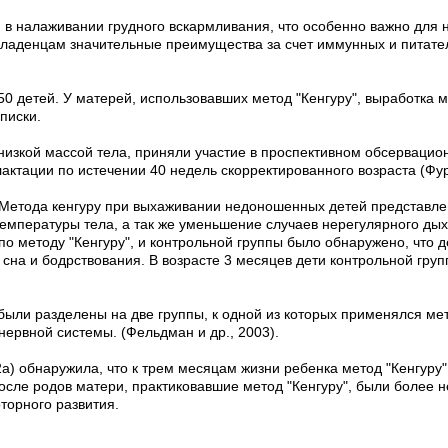
в налаживании грудного вскармливания, что особенно важно для н
ладенцам значительные преимущества за счет иммунных и питател
 50 детей. У матерей, использовавших метод "Кенгуру", выработка
писки.
 низкой массой тела, приняли участие в проспективном обсервацио
ктации по истечении 40 недель скорректированного возраста (Фурм
Метода кенгуру при выхаживании недоношенных детей представлен
мпературы тела, а так же уменьшение случаев нерегулярного дыха
по методу "Кенгуру", и контрольной группы было обнаружено, что 
 сна и бодрствования. В возрасте 3 месяцев дети контрольной гр
ли разделены на две группы, к одной из которых применялся мет
нервной системы. (Фельдман и др., 2003).
) обнаружила, что к трем месяцам жизни ребенка метод "Кенгуру"
осле родов матери, практиковавшие метод "Кенгуру", были более 
торного развития.