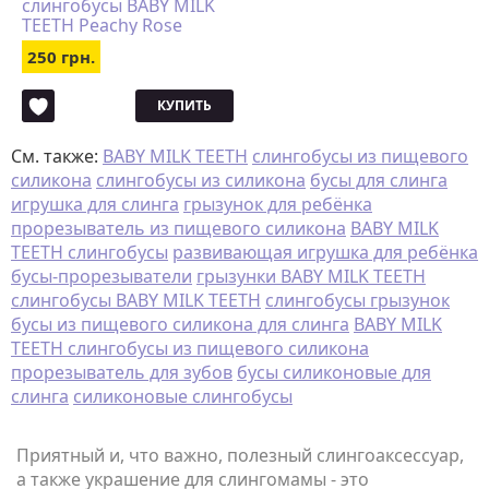
слингобусы BABY MILK
TEETH Peachy Rose
250 грн.
КУПИТЬ
См. также:
BABY MILK TEETH
слингобусы из пищевого
силикона
слингобусы из силикона
бусы для слинга
игрушка для слинга
грызунок для ребёнка
прорезыватель из пищевого силикона
BABY MILK
TEETH слингобусы
развивающая игрушка для ребёнка
бусы-прорезыватели
грызунки BABY MILK TEETH
слингобусы BABY MILK TEETH
слингобусы грызунок
бусы из пищевого силикона для слинга
BABY MILK
TEETH слингобусы из пищевого силикона
прорезыватель для зубов
бусы силиконовые для
слинга
силиконовые слингобусы
Приятный и, что важно, полезный слингоаксессуар,
а также украшение для слингомамы - это