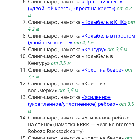
Слинг-шарф, намотка
«Простой крест»
(«Двойной крест», «Крест на крест»)
от 4,2
м
Слинг-шарф, намотка
«Колыбель в КНК»
от
4,2 м
Слинг-шарф, намотка
«Колыбель в простом
(двойном) кресте»
от 4,2 м
Слинг-шарф, намотка
«Кенгуру»
от 3,5 м
Слинг-шарф, намотка «Колыбель в
Кенгуру»
от 3,5 м
Слинг-шарф, намотка
«Крест на бедре»
от
3,5 м
Слинг-шарф, намотка «Крест из
восьмёрки»
от 3,5 м
Слинг-шарф, намотка
«Усиленное
(укреплённое/уплотнённое) ребозо»
от 3,5
м
Слинг-шарф, намотка «Усиленное ребозо
на спине» (намотка RRRR — Rear Reinforced
Rebozo Rucksack carry)
Слинг-шарф, намотка «Крест на бедре»
от