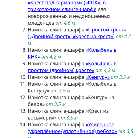
«Крест под карманом» («КПК») в
трикотажном слинге-шарфе
для
новорожденных и недоношенных
младенцев
от 4,6 м
Намотка слинга-шарфа
«Простой крест»
(«Двойной крест», «Крест на крест»)
от 4,2
м
Намотка слинга-шарфа
«Колыбель в
КНК»
от 4,2 м
Намотка слинга-шарфа
«Колыбель в
простом (двойном) кресте»
от 4,2 м
Намотка слинга-шарфа
«Кенгуру»
от 3,5 м
Намотка слинга-шарфа «Колыбель в
Кенгуру»
от 3,5 м
Намотка слинга-шарфа «Кенгуру на
бедре»
от 3,5 м
Намотка слинга-шарфа «Крест из
восьмёрки»
от 3,5 м
Намотка слинга-шарфа
«Усиленное
(укреплённое/уплотнённое) ребозо»
от 3,5