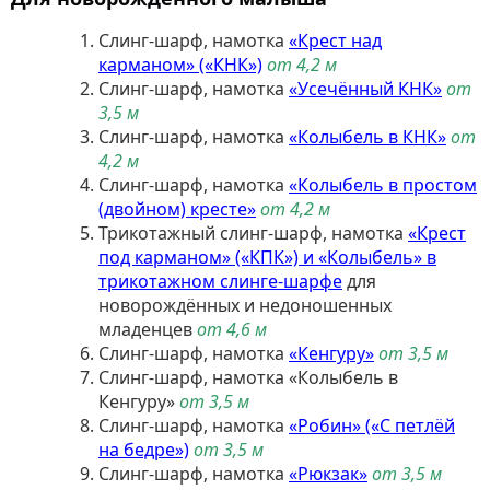
Слинг-шарф, намотка
«Крест над
карманом» («КНК»)
от 4,2 м
Слинг-шарф, намотка
«Усечённый КНК»
от
3,5 м
Слинг-шарф, намотка
«Колыбель в КНК»
от
4,2 м
Слинг-шарф, намотка
«Колыбель в простом
(двойном) кресте»
от 4,2 м
Трикотажный слинг-шарф, намотка
«Крест
под карманом» («КПК») и «Колыбель» в
трикотажном слинге-шарфе
для
новорождённых и недоношенных
младенцев
от 4,6 м
Слинг-шарф, намотка
«Кенгуру»
от 3,5 м
Слинг-шарф, намотка «Колыбель в
Кенгуру»
от 3,5 м
Слинг-шарф, намотка
«Робин» («С петлёй
на бедре»)
от 3,5 м
Слинг-шарф, намотка
«Рюкзак»
от 3,5 м