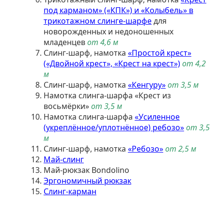
под карманом» («КПК») и «Колыбель» в
трикотажном слинге-шарфе
для
новорожденных и недоношенных
младенцев
от 4,6 м
Слинг-шарф, намотка
«Простой крест»
(«Двойной крест», «Крест на крест»)
от 4,2
м
Слинг-шарф, намотка
«Кенгуру»
от 3,5 м
Намотка слинга-шарфа «Крест из
восьмёрки»
от 3,5 м
Намотка слинга-шарфа
«Усиленное
(укреплённое/уплотнённое) ребозо»
от 3,5
м
Слинг-шарф, намотка
«Ребозо»
от 2,5 м
Май-слинг
Май-рюкзак Bondolino
Эргономичный рюкзак
Слинг-карман