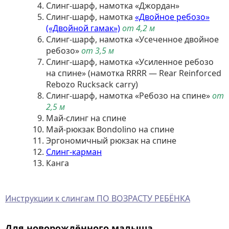
Слинг-шарф, намотка «Джордан»
Слинг-шарф, намотка
«Двойное ребозо»
(«Двойной гамак»)
от 4,2 м
Слинг-шарф, намотка «Усеченное двойное
ребозо»
от 3,5 м
Слинг-шарф, намотка «Усиленное ребозо
на спине» (намотка RRRR — Rear Reinforced
Rebozo Rucksack carry)
Слинг-шарф, намотка «Ребозо на спине»
от
2,5 м
Май-слинг на спине
Май-рюкзак Bondolino на спине
Эргономичный рюкзак на спине
Слинг-карман
Канга
Инструкции к слингам ПО ВОЗРАСТУ РЕБЁНКА
Для новорождённого малыша