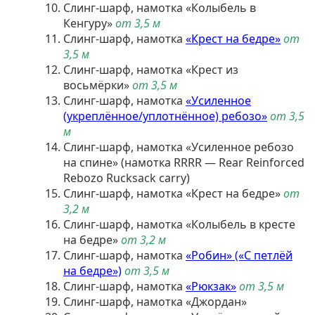
Слинг-шарф, намотка «Колыбель в
Кенгуру»
от 3,5 м
Слинг-шарф, намотка
«Крест на бедре»
от
3,5 м
Слинг-шарф, намотка «Крест из
восьмёрки»
от 3,5 м
Слинг-шарф, намотка
«Усиленное
(укреплённое/уплотнённое) ребозо»
от 3,5
м
Слинг-шарф, намотка «Усиленное ребозо
на спине» (намотка RRRR — Rear Reinforced
Rebozo Rucksack carry)
Слинг-шарф, намотка «Крест на бедре»
от
3,2 м
Слинг-шарф, намотка «Колыбель в кресте
на бедре»
от 3,2 м
Слинг-шарф, намотка
«Робин» («С петлёй
на бедре»)
от 3,5 м
Слинг-шарф, намотка
«Рюкзак»
от 3,5 м
Слинг-шарф, намотка «Джордан»