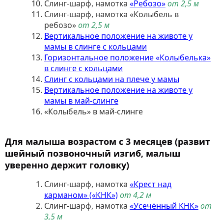
Слинг-шарф, намотка
«Ребозо»
от 2,5 м
Слинг-шарф, намотка «Колыбель в
ребозо»
от 2,5 м
Вертикальное положение на животе у
мамы в слинге с кольцами
Горизонтальное положение «Колыбелька»
в слинге с кольцами
Слинг с кольцами на плече у мамы
Вертикальное положение на животе у
мамы в май-слинге
«Колыбель» в май-слинге
Для малыша возрастом с 3 месяцев
(развит
шейный позвоночный изгиб, малыш
уверенно держит головку)
Слинг-шарф, намотка
«Крест над
карманом» («КНК»)
от 4,2 м
Слинг-шарф, намотка
«Усечённый КНК»
от
3,5 м