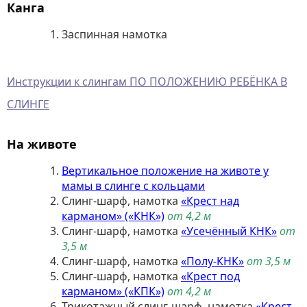
Канга
Заспинная намотка
Инструкции к слингам ПО ПОЛОЖЕНИЮ РЕБЁНКА В
СЛИНГЕ
На животе
Вертикальное положение на животе у
мамы в слинге с кольцами
Слинг-шарф, намотка
«Крест над
карманом» («КНК»)
от 4,2 м
Слинг-шарф, намотка
«Усечённый КНК»
от
3,5 м
Слинг-шарф, намотка
«Полу-КНК»
от 3,5 м
Слинг-шарф, намотка
«Крест под
карманом» («КПК»)
от 4,2 м
Трикотажный слинг-шарф, намотка
«Крест