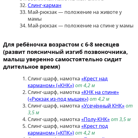
Слинг-карман
Май-рюкзак — положение на животе у
мамы
Май-рюкзак — положение на спине у мамы
Для ребёночка возрастом с 6-8 месяцев
(развит поясничный изгиб позвоночника,
малыш уверенно самостоятельно сидит
длительное время)
Слинг-шарф, намотка
«Крест над
карманом» («КНК»)
от 4,2 м
Слинг-шарф, намотка
«КНК на спине»
(«Рюкзак из-под мышек»)
от 4,2 м
Слинг-шарф, намотка
«Усечённый КНК»
от
3,5 м
Слинг-шарф, намотка
«Полу-КНК»
от 3,5 м
Слинг-шарф, намотка
«Крест под
карманом» («КПК»)
от 4,2 м