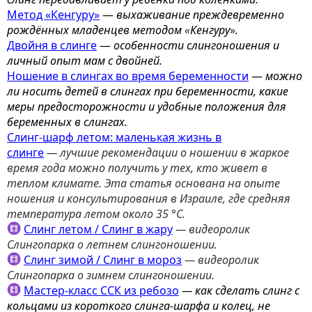
Метод «Кенгуру»
—
выхаживание преждевременно
рождённых младенцев методом
«
Кенгуру
»
.
Двойня в слинге
—
особенности слингоношения и
личный опыт мам с двойней.
Ношение в слингах во время беременности
—
можно
ли носить детей в слингах при беременности, какие
меры предосторожности и удобные положения для
беременных в слингах.
Слинг-шарф летом: маленькая жизнь в
слинге
— л
учшие рекомендации о ношении в жаркое
время года можно получить у тех, кто живет в
теплом климате. Эта статья основана на опыте
ношения и консультирования в
Израиле, где средняя
температура летом около 35 °С.
Слинг летом / Слинг в жару
— видеоролик
Слингопарка о летнем слингоношении.
Слинг зимой / Слинг в мороз
—
видеоролик
Слингопарка о зимнем слингоношении.
Мастер-класс ССК из ребозо
—
как сделать слинг с
кольцами из короткого слинга-шарфа и колец, не