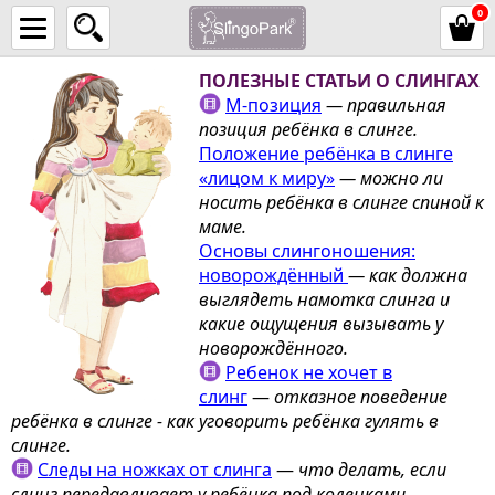
0
ПОЛЕЗНЫЕ СТАТЬИ О СЛИНГАХ
М-позиция
— правильная
позиция ребёнка в слинге.
Положение ребёнка в слинге
«лицом к миру»
— можно ли
носить ребёнка в слинге спиной к
маме.
Основы слингоношения:
новорождённый
— к
ак должна
выглядеть намотка слинга и
какие ощущения вызывать у
новорождённого.
Ребенок не хочет в
слинг
—
отказное поведение
ребёнка в слинге - как уговорить ребёнка гулять в
слинге.
Следы на ножках от слинга
—
что делать, если
слинг передавливает у ребёнка под коленками.