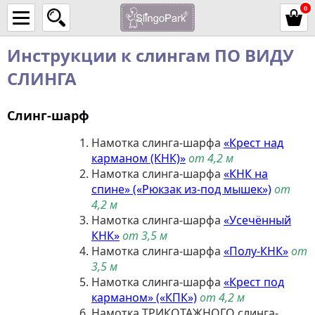
0
Инструкции к слингам ПО ВИДУ
СЛИНГА
Слинг-шарф
Намотка слинга-шарфа
«Крест над
карманом (КНК)»
от 4,2 м
Намотка слинга-шарфа
«КНК на
спине» («Рюкзак из-под мышек»)
от
4,2 м
Намотка слинга-шарфа
«Усечённый
КНК»
от 3,5 м
Намотка слинга-шарфа
«Полу-КНК»
от
3,5 м
Намотка слинга-шарфа
«Крест под
карманом» («КПК»)
от 4,2 м
Намотка ТРИКОТАЖНОГО слинга-