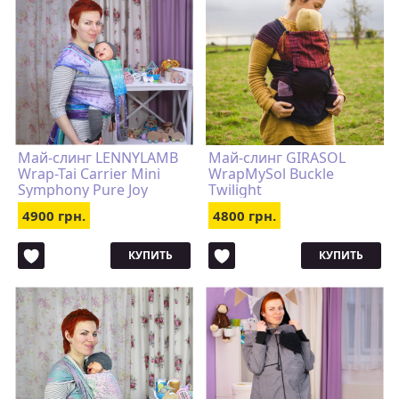
Май-слинг LENNYLAMB
Май-слинг GIRASOL
Wrap-Tai Carrier Mini
WrapMySol Buckle
Symphony Pure Joy
Twilight
4900 грн.
4800 грн.
КУПИТЬ
КУПИТЬ