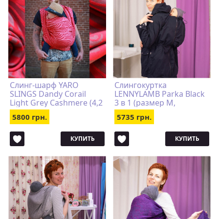
Слинг-шарф YARO
Слингокуртка
SLINGS Dandy Corail
LENNYLAMB Parka Black
Light Grey Cashmere (4,2
3 в 1 (размер M,
м)
чёрный)
5800 грн.
5735 грн.
КУПИТЬ
КУПИТЬ