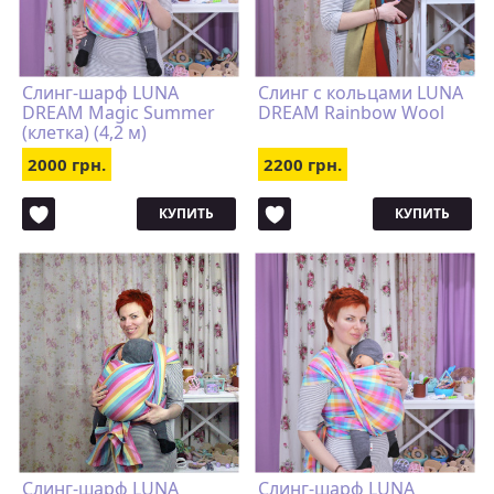
Слинг-шарф LUNA
Cлинг с кольцами LUNA
DREAM Magic Summer
DREAM Rainbow Wool
(клетка) (4,2 м)
2000 грн.
2200 грн.
КУПИТЬ
КУПИТЬ
Слинг-шарф LUNA
Слинг-шарф LUNA