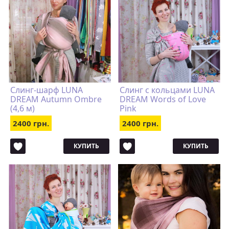
Слинг-шарф LUNA
Cлинг с кольцами LUNA
DREAM Autumn Ombre
DREAM Words of Love
(4,6 м)
Pink
2400 грн.
2400 грн.
КУПИТЬ
КУПИТЬ