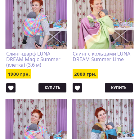
Слинг-шарф LUNA
Cлинг с кольцами LUNA
DREAM Magic Summer
DREAM Summer Lime
(клетка) (3,6 м)
1900 грн.
2000 грн.
КУПИТЬ
КУПИТЬ