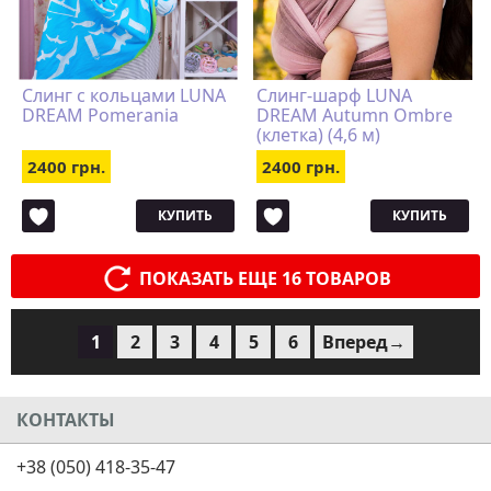
Cлинг с кольцами LUNA
Слинг-шарф LUNA
DREAM Pomerania
DREAM Autumn Ombre
(клетка) (4,6 м)
2400 грн.
2400 грн.
КУПИТЬ
КУПИТЬ
ПОКАЗАТЬ ЕЩЕ 16 ТОВАРОВ
1
2
3
4
5
6
Вперед→
КОНТАКТЫ
+38 (050) 418-35-47