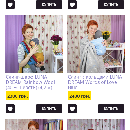
КУПИТЬ
КУПИТЬ
Слинг-шарф LUNA
Cлинг с кольцами LUNA
DREAM Rainbow Wool
DREAM Words of Love
(40 % шерсти) (4,2 м)
Blue
2300 грн.
2400 грн.
КУПИТЬ
КУПИТЬ