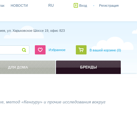
RU
гах
НОВОСТИ
Вход
Регистрация
иев, ул. Харьковское Шоссе 19, офис 823
Избранное
В вашей корзине (
0
)
ДЛЯ ДОМА
БРЕНДЫ
же, метод
«
Кенгуру
»
и прочие исследования вокруг