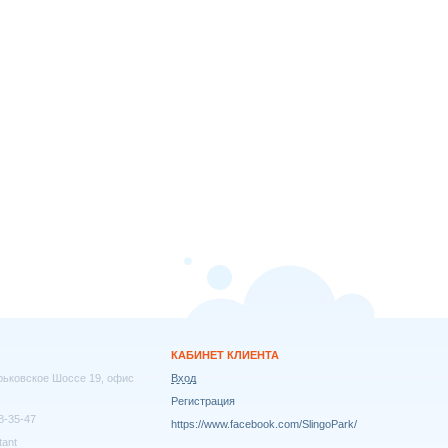
КАБИНЕТ КЛИЕНТА
арьковское Шоссе 19, офис
Вход
Регистрация
8-35-47
https://www.facebook.com/SlingoPark/
tant