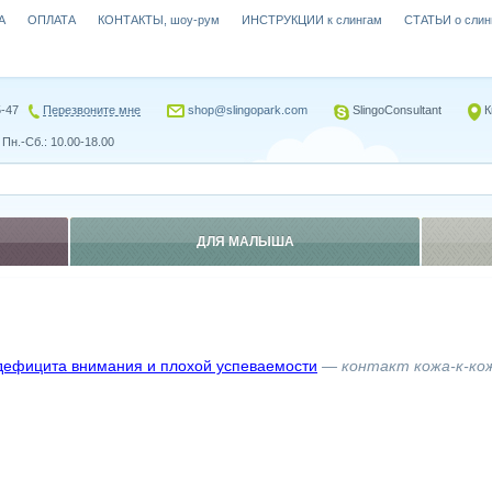
А
ОПЛАТА
КОНТАКТЫ, шоу-рум
ИНСТРУКЦИИ к слингам
СТАТЬИ о слин
5-47
Перезвоните мне
shop@slingopark.com
SlingoConsultant
К
Пн.-Сб.: 10.00-18.00
ДЛЯ МАЛЫША
дефицита внимания и плохой успеваемости
— контакт кожа-к-ко