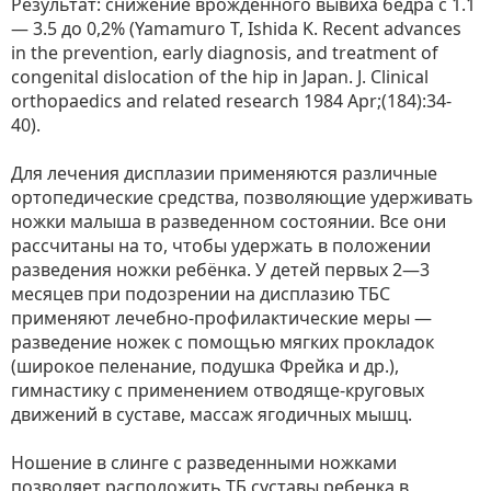
Результат: снижение врождённого вывиха бедра с 1.1
— 3.5 до 0,2% (Yamamuro T, Ishida K. Recent advances
in the prevention, early diagnosis, and treatment of
congenital dislocation of the hip in Japan. J. Clinical
orthopaedics and related research 1984 Apr;(184):34-
40).
Для лечения дисплазии применяются различные
ортопедические средства, позволяющие удерживать
ножки малыша в разведенном состоянии. Все они
рассчитаны на то, чтобы удержать в положении
разведения ножки ребёнка. У детей первых 2—3
месяцев при подозрении на дисплазию ТБС
применяют лечебно-профилактические меры —
разведение ножек с помощью мягких прокладок
(широкое пеленание, подушка Фрейка и др.),
гимнастику с применением отводяще-круговых
движений в суставе, массаж ягодичных мышц.
Ношение в слинге с разведенными ножками
позволяет расположить ТБ суставы ребенка в