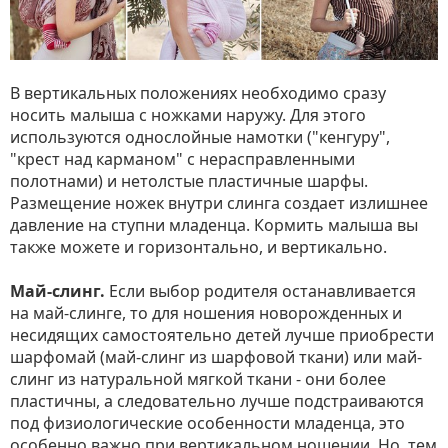
В вертикальных положениях необходимо сразу
носить малыша с ножками наружу. Для этого
используются однослойные намотки ("кенгуру",
"крест над карманом" с нерасправленными
полотнами) и нетолстые пластичные шарфы.
Размещение ножек внутри слинга создает излишнее
давление на ступни младенца. Кормить малыша вы
также можете и горизонтально, и вертикально.
Май-слинг.
Если выбор родителя останавливается
на май-слинге, то для ношения новорожденных и
несидящих самостоятельно детей лучше приобрести
шарфомай (май-слинг из шарфовой ткани) или май-
слинг из натуральной мягкой ткани - они более
пластичны, а следовательно лучше подстраиваются
под физиологические особенности младенца, это
особенно важно при вертикальном ношении. Но, тем