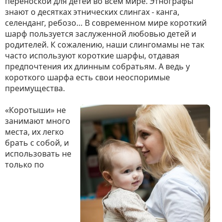
переноской для детей во всем мире. Этнографы
знают о десятках этнических слингах - канга,
селенданг, ребозо… В современном мире короткий
шарф пользуется заслуженной любовью детей и
родителей. К сожалению, наши слингомамы не так
часто используют короткие шарфы, отдавая
предпочтения их длинным собратьям. А ведь у
короткого шарфа есть свои неоспоримые
преимущества.
«Коротыши» не
занимают много
места, их легко
брать с собой, и
использовать не
только по