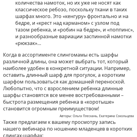
количества намоток, но их уже не носят как
классическое ребозо, поскольку ткани в таких
шарфах много. Это «кенгуру» фронтально и на
бедре, и «крест над карманом» с узлом под
тазом ребенка, и «робин на бедре», и «поппинс»,
и разнообразные вариации заспинной намотки
«рюкзак»…
Когда в ассортименте слингомамы есть шарфы
различной длины, она может выбрать тот, который
наиболее удобен в конкретной ситуации. Например,
оставить длинный шарф для прогулок, а коротким
шарфом пользоваться как домашней переноской.
Любопытно, что с взрослением ребенка длинные
шарфы становятся все менее востребованными –
быстрота размещения ребенка в «коротыше»
становится огромным преимуществом!
Авторы: Ольга Плескань, Екатерина Сокольцева
Также предлагаем к вашему просмотру запись
нашего вебинара по ношению младенцев в коротких
слингах-шарфах: