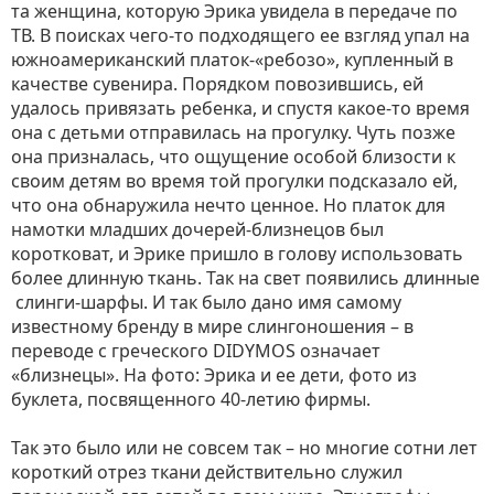
та женщина, которую Эрика увидела в передаче по
ТВ. В поисках чего-то подходящего ее взгляд упал на
южноамериканский платок-«ребозо», купленный в
качестве сувенира. Порядком повозившись, ей
удалось привязать ребенка, и спустя какое-то время
она с детьми отправилась на прогулку. Чуть позже
она призналась, что ощущение особой близости к
своим детям во время той прогулки подсказало ей,
что она обнаружила нечто ценное. Но платок для
намотки младших дочерей-близнецов был
коротковат, и Эрике пришло в голову использовать
более длинную ткань. Так на свет появились длинные
слинги-шарфы. И так было дано имя самому
известному бренду в мире слингоношения – в
переводе с греческого DIDYMOS означает
«близнецы». На фото: Эрика и ее дети, фото из
буклета, посвященного 40-летию фирмы.
Так это было или не совсем так – но многие сотни лет
короткий отрез ткани действительно служил