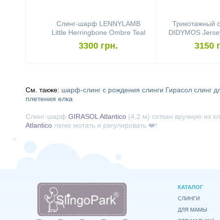
Слинг-шарф LENNYLAMB
Трикотажный 
Little Herringbone Ombre Teal
DIDYMOS Jersey
(4,6 м)
Stars Colour G
3300 грн.
3150 
См. также:
шарф-слинг с рождения
слинги Гирасол
слинг д
плетения елка
Слинг-шарф
GIRASOL Atlantico
(4,2 м) соткан вручную из 
Atlantico
легко мотать и регулировать
❤️!
КАТАЛОГ
СЛИНГИ
ДЛЯ МАМЫ