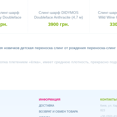
слинг-шарф
Слинг-шарф DIDYMOS
Слинг-ша
 Doubleface
Doubleface Anthracite (4,7 м)
Wild Wine 
rowth Cotton
(
грн.
3900 грн.
330
ля новичков
детская переноска
слинг от рождения
переноска-слинг
хлопка плетением «ёлка», имеет среднюю плотность, прекрасно под
ИНФОРМАЦИЯ
КОНТАКТЫ
ДОСТАВКА
Киев, ул. Х
823
ВОЗВРАТ И ОБМЕН ТОВАРА
+38 (050) 41