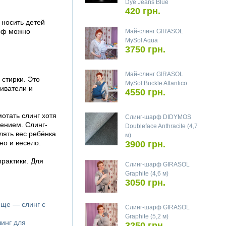
Dye Jeans Blue
420 грн.
 носить детей
арф можно
Май-слинг GIRASOL
MySol Aqua
3750 грн.
Май-слинг GIRASOL
 стирки. Это
MySol Buckle Atlantico
ливатели и
4550 грн.
отать слинг хотя
Слинг-шарф DIDYMOS
ением. Слинг-
Doubleface Anthracite (4,7
лять вес ребёнка
м)
но и весело.
3900 грн.
рактики. Для
Слинг-шарф GIRASOL
Graphite (4,6 м)
3050 грн.
още — слинг с
Слинг-шарф GIRASOL
Graphite (5,2 м)
линг для
3250 грн.