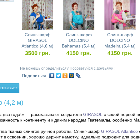
Слинг-шарф
Слинг-шарф
Слинг-шарф
GIRASOL
DOLCINO
DOLCINO
Atlantico (4,6 м)
Bahamas (5,4 м)
Madeira (5,4 м)
3500
грн.
4150
грн.
4150
грн.
Не можешь определиться? Посоветуйся с друзьями:
Поделиться
ОТЗЫВЫ: 5
 (4,2 м)
а два года!» — рассказывают создатели
GIRASOL
о своей первой п
занность к континенту и к диким народам Гватемалы, особенно Ма
тва тканых слингов ручной работы. Слинг-шарф
GIRASOL Atlantico
ст в освоении, хорошо держит намотку, идеально подходит для род