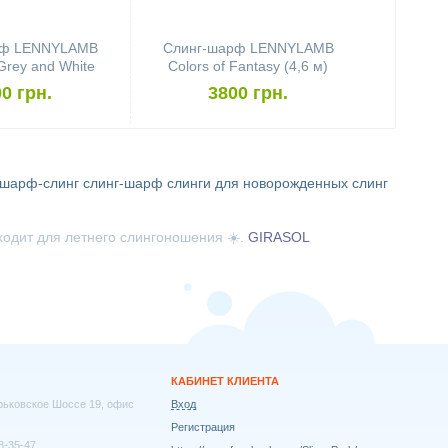
рф LENNYLAMB
Слинг-шарф LENNYLAMB
Grey and White
Colors of Fantasy (4,6 м)
4,6 м)
0 грн.
3800 грн.
шарф-слинг
слинг-шарф
слинги для новорожденных
слинг
ходит для летнего слингоношения ☀️.
GIRASOL
КАБИНЕТ КЛИЕНТА
арьковское Шоссе 19, офис
Вход
Регистрация
8-35-47