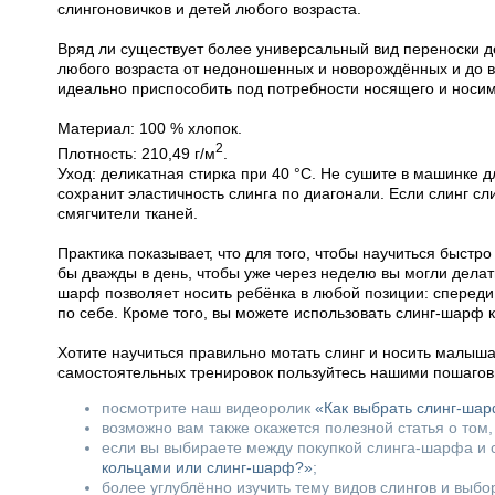
слингоновичков и детей любого возраста.
Вряд ли существует более универсальный вид переноски д
любого возраста от недоношенных и новорождённых и до в
идеально приспособить под потребности носящего и носим
Материал: 100 % хлопок.
2
Плотность: 210,49 г/м
.
Уход: деликатная стирка при 40 °С. Не сушите в машинке д
сохранит эластичность слинга по диагонали. Если слинг сл
смягчители тканей.
Практика показывает, что для того, чтобы научиться быстр
бы дважды в день, чтобы уже через неделю вы могли дела
шарф позволяет носить ребёнка в любой позиции: спереди,
по себе. Кроме того, вы можете использовать слинг-шарф к
Хотите научиться правильно мотать слинг и носить малыш
самостоятельных тренировок пользуйтесь нашими пошаг
посмотрите наш видеоролик
«Как выбрать слинг-ша
возможно вам также окажется полезной статья о том
если вы выбираете между покупкой слинга-шарфа и с
кольцами или слинг-шарф?»
;
более углублённо изучить тему видов слингов и выб