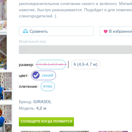
умопомрачительном сочетании синего и зелёного. Мягкий
намотке, быстро разнашивается. Подойдет и для новичко
слингородителей :).
Сравнить
В избранно
Модельный ряд
5 (4,1-4,2 м)
6 (4,6-4,7 м)
размер:
синий
цвет:
ёлка
плетение:
Бренд:
GIRASOL
Модель:
4,2 м
СООБЩИТЕ КОГДА ПОЯВИТСЯ