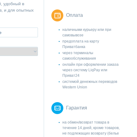
, удобный в
в, и для опытных
Оплата
наличными курьеру или при
е
самовывозе
предоплата на карту
Приватбанка
через терминалы
самообслуживания
онлайн при оформлении заказа
через систему LiqPay или
Приват24
системой денежных переводов
Western Union
Гарантия
на обмен/возврат товара в
течение 14 дней, кроме товаров,
не подлежащих возврату (белье