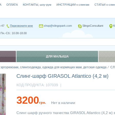
А
ОПЛАТА
КОНТАКТЫ, шоу-рум
ИНСТРУКЦИИ к слингам
СТАТЬИ о слин
5-47
Перезвоните мне
shop@slingopark.com
SlingoConsultant
К
Пн.-Сб.: 10.00-18.00
ДЛЯ МАЛЫША
, эргорюкзаки, слингоодежда, одежда для кормящих мам, детская одежда
СЛ
Слинг-шарф GIRASOL Atlantico (4,2 м)
КОД ПРОДУКТА:
107039
|
3200
грн.
Нет в наличии
Слинг-шарф ручного ткачества GIRASOL Atlantico (4,2 м)