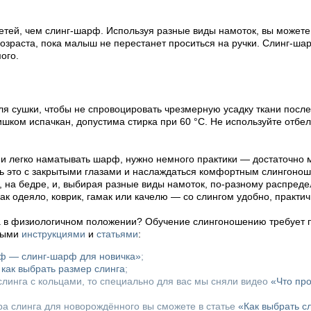
етей, чем слинг-шарф. Используя разные виды намоток, вы можете
озраста, пока малыш не перестанет проситься на ручки. Слинг-ш
ого.
ля сушки, чтобы не спровоцировать чрезмерную усадку ткани после
ишком испачкан, допустима стирка при 60 °C. Не используйте отбе
о и легко наматывать шарф, нужно немного практики — достаточно м
ть это с закрытыми глазами и наслаждаться комфортным слингонош
 на бедре, и, выбирая разные виды намоток, по-разному распреде
ак одеяло, коврик, гамак или качелю — со слингом удобно, практич
а в физиологичном положении? Обучение слингоношению требует п
овыми
инструкциями
и
статьями
:
рф — слинг-шарф для новичка»
;
,
как выбрать размер слинга
;
линга с кольцами, то специально для вас мы сняли видео
«Что пр
ора слинга для новорождённого вы сможете в статье
«Как выбрать с