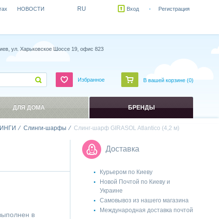
RU
гах
НОВОСТИ
Вход
Регистрация
иев, ул. Харьковское Шоссе 19, офис 823
Избранное
В вашей корзине (
0
)
ДЛЯ ДОМА
БРЕНДЫ
ИНГИ
Слинги-шарфы
Слинг-шарф GIRASOL Atlantico (4,2 м)
Доставка
Курьером по Киеву
Новой Почтой по Киеву и
Украине
Самовывоз из нашего магазина
Международная доставка почтой
 выполнен в