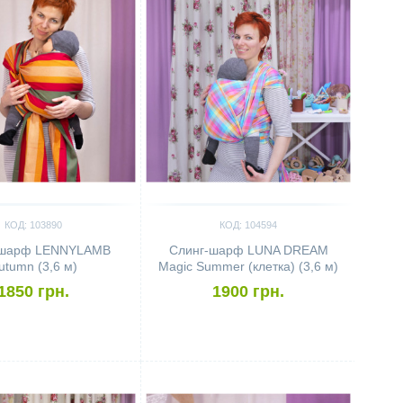
КОД: 103890
КОД: 104594
-шарф LENNYLAMB
Слинг-шарф LUNA DREAM
utumn (3,6 м)
Magic Summer (клетка) (3,6 м)
1850 грн.
1900 грн.
ить
Сравнить