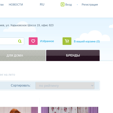
RU
гах
НОВОСТИ
Вход
Регистрация
иев, ул. Харьковское Шоссе 19, офис 823
Избранное
В вашей корзине (
0
)
ДЛЯ ДОМА
БРЕНДЫ
нг на лето
Сортировать:
ить
Сравнить