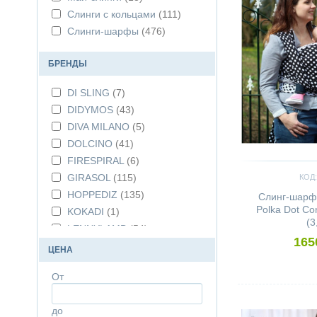
Слинги с кольцами
(111)
Слинги-шарфы
(476)
БРЕНДЫ
DI SLING
(7)
DIDYMOS
(43)
DIVA MILANO
(5)
DOLCINO
(41)
FIRESPIRAL
(6)
GIRASOL
(115)
КОД:
HOPPEDIZ
(135)
Слинг-шарф
Polka Dot Co
KOKADI
(1)
(3
LENNYLAMB
(54)
165
LUNA DREAM
(54)
ЦЕНА
MAMIDEA
(12)
От
NATIBABY
(14)
Сравнить
NEOBULLE
(59)
до
SENSIMO
(2)