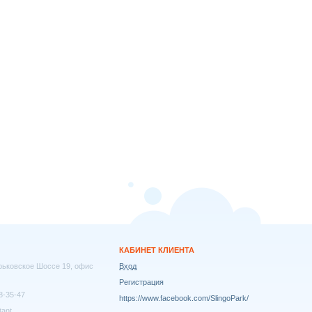
КАБИНЕТ КЛИЕНТА
арьковское Шоссе 19, офис
Вход
Регистрация
8-35-47
https://www.facebook.com/SlingoPark/
tant