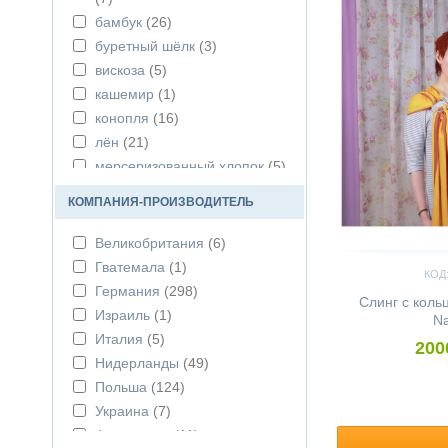
бамбук
(26)
буретный шёлк
(3)
вискоза
(5)
кашемир
(1)
конопля
(16)
лён
(21)
мерсеризованный хлопок
(5)
органический хлопок
(117)
КОМПАНИЯ-ПРОИЗВОДИТЕЛЬ
реприв
(2)
тенсел
(7)
Великобритания
(6)
туссовый шёлк
(1)
Гватемала
(1)
КОД:
хлопок
(473)
Германия
(298)
Слинг с кол
шёлк
(5)
Израиль
(1)
Na
Италия
(5)
200
Нидерланды
(49)
Польша
(124)
Украина
(7)
Финляндия
(11)