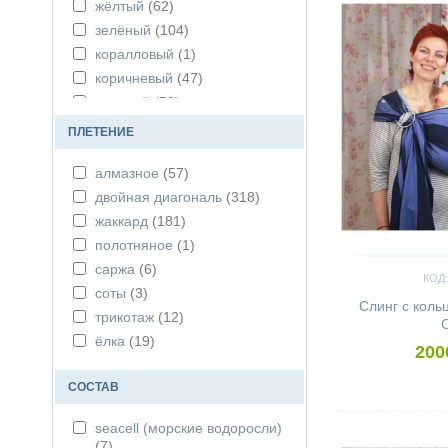
жёлтый
(62)
зелёный
(104)
коралловый
(1)
коричневый
(47)
красный
(59)
натур
(11)
ПЛЕТЕНИЕ
оранжевый
(66)
алмазное
(57)
радужный
(68)
двойная диагональ
(318)
розовый
(64)
жаккард
(181)
серый
(105)
полотняное
(1)
синий
(59)
саржа
(6)
сиреневый
(84)
КОД:
соты
(3)
чёрный
(17)
Слинг с кол
трикотаж
(12)
O
ёлка
(19)
200
СОСТАВ
Сравнить
seacell (морские водоросли)
(7)