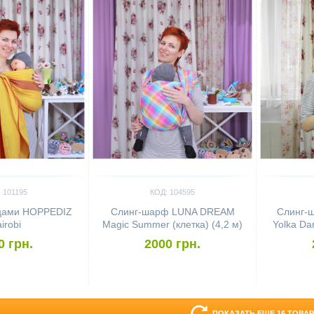
 101195
КОД: 104595
ьцами HOPPEDIZ
Слинг-шарф LUNA DREAM
Слинг-
irobi
Magic Summer (клетка) (4,2 м)
Yolka Da
0 грн.
2000 грн.
ПОКАЗАТЬ ЕЩЕ 16 ТОВА