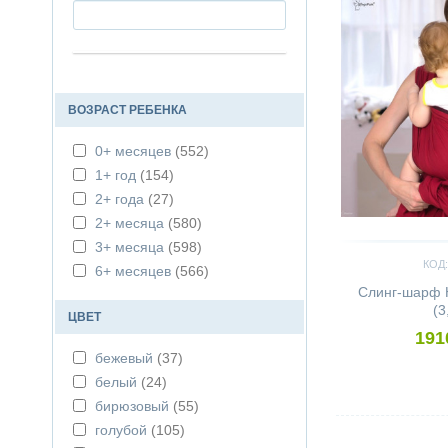
TOPA TOP
(2)
YAROSLINGS
(50)
ВОЗРАСТ РЕБЕНКА
0+ месяцев
(552)
1+ год
(154)
2+ года
(27)
2+ месяца
(580)
3+ месяца
(598)
КОД:
6+ месяцев
(566)
Слинг-шарф 
(3
ЦВЕТ
191
бежевый
(37)
белый
(24)
бирюзовый
(55)
Сравнить
голубой
(105)