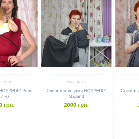
 105919
КОД: 107003
HOPPEDIZ Paris
Слинг с кольцами HOPPEDIZ
Слинг с
,7 м)
Mailand
0 грн.
2000 грн.
Сравнить
Сравн