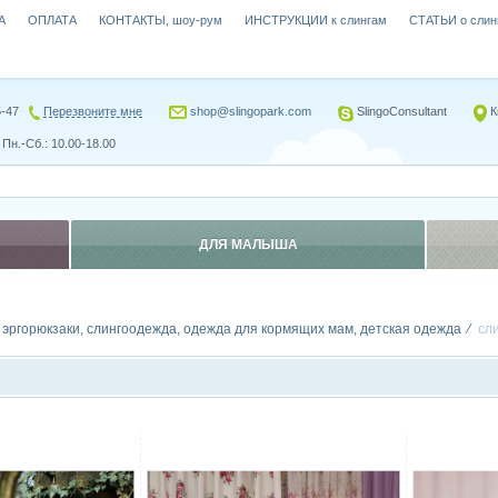
А
ОПЛАТА
КОНТАКТЫ, шоу-рум
ИНСТРУКЦИИ к слингам
СТАТЬИ о слин
5-47
Перезвоните мне
shop@slingopark.com
SlingoConsultant
К
Пн.-Сб.: 10.00-18.00
ДЛЯ МАЛЫША
, эргорюкзаки, слингоодежда, одежда для кормящих мам, детская одежда
сли
Сравнить
Сравн