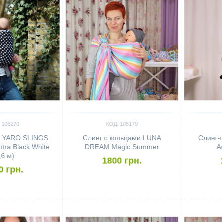
 105270
КОД: 105179
 YARO SLINGS
Cлинг с кольцами LUNA
Слинг
ntra Black White
DREAM Magic Summer
A
,6 м)
1800 грн.
0 грн.
Сравнить
Сравн