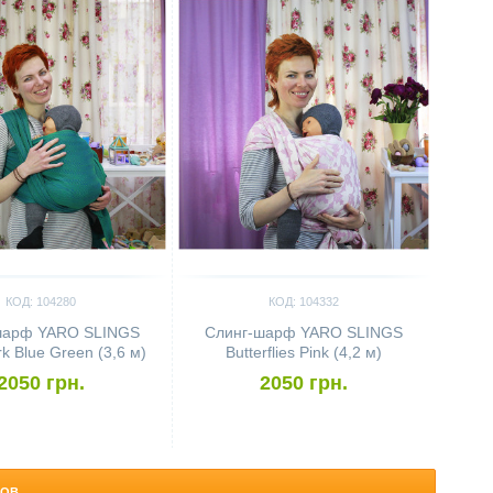
КОД: 104280
КОД: 104332
шарф YARO SLINGS
Слинг-шарф YARO SLINGS
rk Blue Green (3,6 м)
Butterflies Pink (4,2 м)
2050 грн.
2050 грн.
РОВ