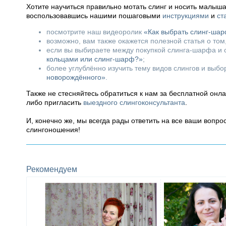
Хотите научиться правильно мотать слинг и носить малыш
воспользовавшись нашими пошаговыми
инструкциями
и
ст
посмотрите наш видеоролик
«Как выбрать слинг-ша
возможно, вам также окажется полезной статья о том
если вы выбираете между покупкой слинга-шарфа и с
кольцами или слинг-шарф?»
;
более углублённо изучить тему видов слингов и выб
новорождённого»
.
Также не стесняйтесь обратиться к нам за бесплатной онл
либо пригласить
выездного слингоконсультанта
.
И, конечно же, мы всегда рады ответить на все ваши вопр
слингоношения!
Рекомендуем