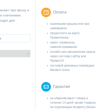
инает про весну и
Оплата
ым плетением
ходит для
наличными курьеру или при
самовывозе
предоплата на карту
Приватбанка
е
через терминалы
самообслуживания
онлайн при оформлении заказа
через систему LiqPay или
Приват24
системой денежных переводов
Western Union
Гарантия
на обмен/возврат товара в
течение 14 дней, кроме товаров,
не подлежащих возврату (белье