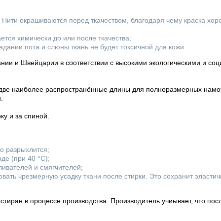
. Нити окрашиваются перед ткачеством, благодаря чему краска хор
ется химически до или после ткачества;
дании пота и слюны ткань не будет токсичной для кожи.
нии и Швейцарии в соответствии с высокими экологическими и со
о две наиболее распространённые длины для полноразмерных намот
.
у и за спиной.
го разрыхлится;
де (при 40 °С);
ливателей и смягчителей;
вать чрезмерную усадку ткани после стирки. Это сохранит эластич
стиран в процессе производства. Производитель учиывает, что пос