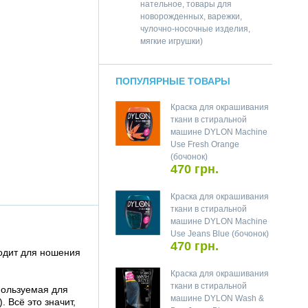
нательное, товары для
новорожденных, варежки,
чулочно-носочные изделия,
мягкие игрушки)
ПОПУЛЯРНЫЕ ТОВАРЫ
Краска для окрашивания
ткани в стиральной
машине DYLON Machine
Use Fresh Orange
(бочонок)
470 грн.
Краска для окрашивания
ткани в стиральной
машине DYLON Machine
Use Jeans Blue (бочонок)
470 грн.
ходит для ношения
Краска для окрашивания
ткани в стиральной
пользуемая для
машине DYLON Wash &
 Всё это значит,