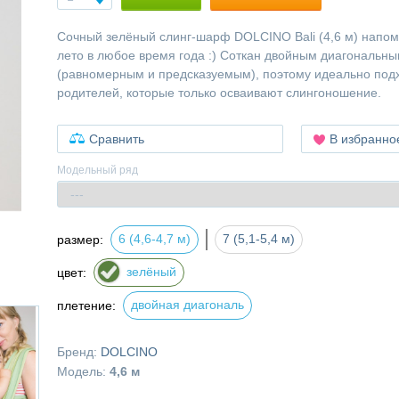
Сочный зелёный слинг-шарф DOLCINO Bali (4,6 м) напом
лето в любое время года :) Соткан двойным диагональн
(равномерным и предсказуемым), поэтому идеально под
родителей, которые только осваивают слингоношение.
Сравнить
В избранно
Модельный ряд
6 (4,6-4,7 м)
7 (5,1-5,4 м)
размер:
зелёный
цвет:
двойная диагональ
плетение:
Бренд:
DOLCINO
Модель:
4,6 м