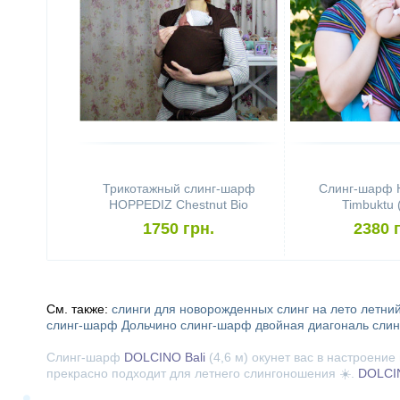
Трикотажный слинг-шарф
Слинг-шарф
HOPPEDIZ Chestnut Bio
Timbuktu 
1750 грн.
2380 
См. также:
слинги для новорожденных
слинг на лето
летний
слинг-шарф Дольчино
слинг-шарф двойная диагональ
слин
Слинг-шарф
DOLCINO Bali
(4,6 м) окунет вас в настроени
прекрасно подходит для летнего слингоношения ☀️.
DOLCIN