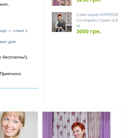
ьно,
Слинг-шарф HOPPEDIZ
Los Angeles Copper (4,6
м)
още — слинг с
3000 грн.
линг для
е бесплатны!),
 Приятного