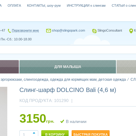
А
ОПЛАТА
КОНТАКТЫ, шоу-рум
ИНСТРУКЦИИ к слингам
СТАТЬИ о слин
5-47
Перезвоните мне
shop@slingopark.com
SlingoConsultant
К
Пн.-Сб.: 10.00-18.00
ДЛЯ МАЛЫША
, эргорюкзаки, слингоодежда, одежда для кормящих мам, детская одежда
СЛ
Слинг-шарф DOLCINO Bali (4,6 м)
КОД ПРОДУКТА:
101290
|
3150
грн.
В наличии
В КОРЗИНУ
БЫСТРАЯ ПОКУПКА