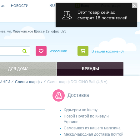
RU
гах
НОВОСТИ
Вход
Регистрация
Этот товар сейчас
смотрят 18 посетителей
иев, ул. Харьковское Шоссе 19, офис 823
Избранное
В вашей корзине (
0
)
ДЛЯ ДОМА
БРЕНДЫ
ИНГИ
Слинги-шарфы
Слинг-шарф DOLCINO Bali (4,6 м)
Доставка
Курьером по Киеву
Новой Почтой по Киеву и
Украине
Самовывоз из нашего магазина
Международная доставка почтой