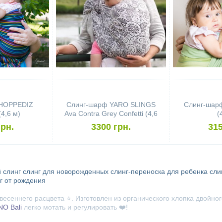
 HOPPEDIZ
Слинг-шарф YARO SLINGS
Слинг-шар
(4,6 м)
Ava Contra Grey Confetti (4,6
(
м)
грн.
3300 грн.
315
 слинг
слинг для новорожденных
слинг-переноска для ребенка
сли
г от рождения
е весеннего расцвета ⭐. Изготовлен из органического хлопка двойн
O Bali
легко мотать и регулировать ❤️!