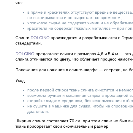
что:
в пряже и красителях отсутствуют вредные вещества
не выстирывается и не выцветает со временем;
хлопковое сырьё не содержит химии и не обрабатыва
красители не содержат тяжелых металлов — при попа
Слинги
DOLCINO
производятся и разрабатываются в Герма
стандартами.
DOLCINO
предлагают слинги в размерах 4,6 и 5,4 м — эт
слинга отличаются по цвету, что облегчает процесс намотки
Положения для ношения в слинге-шарфе — спереди, на бок
Уход:
после первой стирки ткань слинга очистится и немно
возможна ручная и машинная стирка в прохладной во
стирайте жидким средством, без использования отбе
не сушите в машинке для сушки, чтобы не спровоциро
диагонали.
Ширина слинга составляет 70 см, при этом слинг не был вы
ткань приобретает свой окончательный размер.