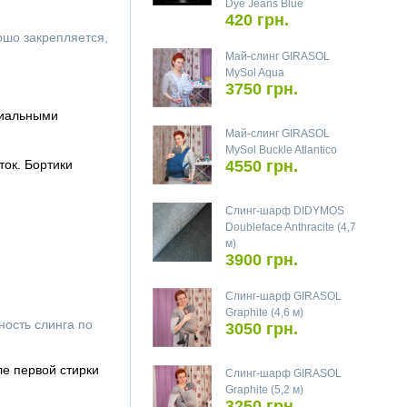
Dye Jeans Blue
420 грн.
ошо закрепляется,
Май-слинг GIRASOL
MySol Aqua
3750 грн.
циальными
Май-слинг GIRASOL
MySol Buckle Atlantico
ок. Бортики
4550 грн.
Слинг-шарф DIDYMOS
Doubleface Anthracite (4,7
м)
3900 грн.
Слинг-шарф GIRASOL
Graphite (4,6 м)
ность слинга по
3050 грн.
ле первой стирки
Слинг-шарф GIRASOL
Graphite (5,2 м)
3250 грн.