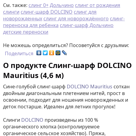
См. также:
слинг 0+
Дольчино
слинг от рождения
слинги
слинг-шарф DOLCINO
слинг для
новорожденных
слинг для новорождённого
слинг-
переноска для ребенка
слинг-шарф Дольчино
детские переноски
Не можешь определиться? Посоветуйся с друзьями:
Поделиться
О продукте Слинг-шарф DOLCINO
Mauritius (4,6 м)
Сине-голубой слинг-шарф
DOLCINO Mauritius
соткан
двойным диагональным плетением нитей, прост в
освоении, подходит для ношения новорожденных и
деток постарше. Идеален для летних прогулок!
Слинги
DOLCINO
произведены из 100 %
органического хлопка (контролируемое
органическое сельское хозяйство). Пряжа,