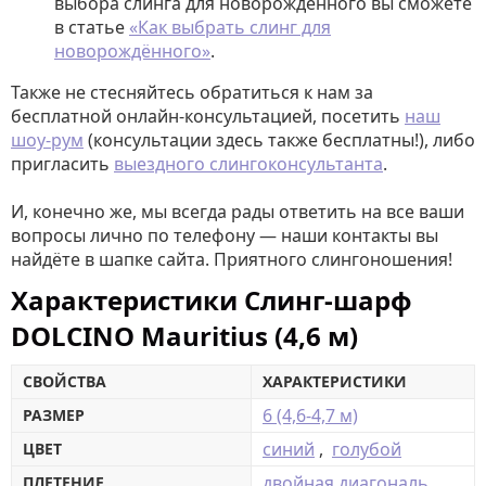
выбора слинга для новорождённого вы сможете
в статье
«Как выбрать слинг для
новорождённого»
.
Также не стесняйтесь обратиться к нам за
бесплатной онлайн-консультацией, посетить
наш
шоу-рум
(консультации здесь также бесплатны!), либо
пригласить
выездного слингоконсультанта
.
И, конечно же, мы всегда рады ответить на все ваши
вопросы лично по телефону — наши контакты вы
найдёте в шапке сайта. Приятного слингоношения!
Характеристики Слинг-шарф
DOLCINO Mauritius (4,6 м)
СВОЙСТВА
ХАРАКТЕРИСТИКИ
6 (4,6-4,7 м)
РАЗМЕР
синий
,
голубой
ЦВЕТ
двойная диагональ
ПЛЕТЕНИЕ