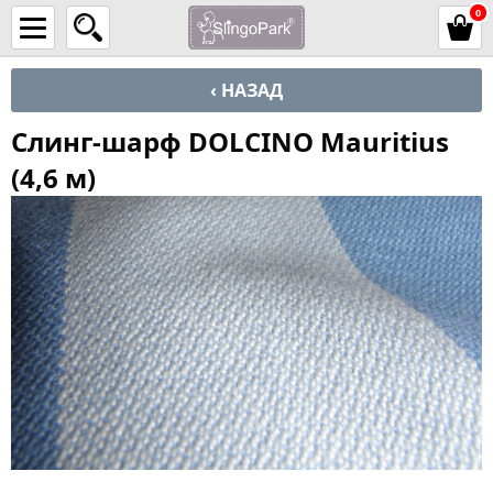
0
‹ НАЗАД
Слинг-шарф DOLCINO Mauritius
(4,6 м)