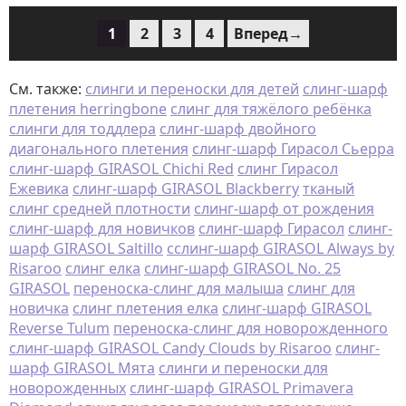
1
2
3
4
Вперед→
См. также:
слинги и переноски для детей
слинг-шарф
плетения herringbone
слинг для тяжёлого ребёнка
слинги для тоддлера
слинг-шарф двойного
диагонального плетения
слинг-шарф Гирасол Сьерра
слинг-шарф GIRASOL Chichi Red
слинг Гирасол
Ежевика
слинг-шарф GIRASOL Blackberry
тканый
слинг средней плотности
слинг-шарф от рождения
слинг-шарф для новичков
слинг-шарф Гирасол
слинг-
шарф GIRASOL Saltillo
сслинг-шарф GIRASOL Always by
Risaroo
слинг елка
слинг-шарф GIRASOL No. 25
GIRASOL
переноска-слинг для малыша
слинг для
новичка
слинг плетения елка
слинг-шарф GIRASOL
Reverse Tulum
переноска-слинг для новорожденного
слинг-шарф GIRASOL Candy Clouds by Risaroo
слинг-
шарф GIRASOL Мята
слинги и переноски для
новорожденных
слинг-шарф GIRASOL Primavera