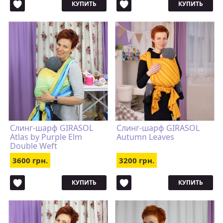
КУПИТЬ
КУПИТЬ
Слинг-шарф GIRASOL
Слинг-шарф GIRASOL
Atlas by Purple Elm
Autumn Leaves
Double Weft
3600 грн.
3200 грн.
КУПИТЬ
КУПИТЬ