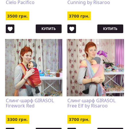
Cielo Pacifico
Cunning by Risaroo
3500 грн.
3700 грн.
КУПИТЬ
КУПИТЬ
Слинг-шарф GIRASOL
Слинг-шарф GIRASOL
Firework Red
Free Elf by Risaroo
3300 грн.
3700 грн.