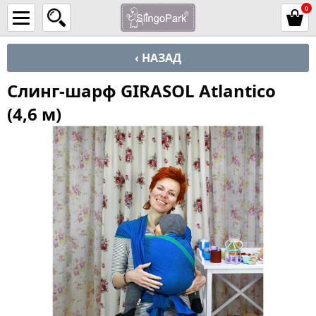
0
‹ НАЗАД
Слинг-шарф GIRASOL Atlantico
(4,6 м)