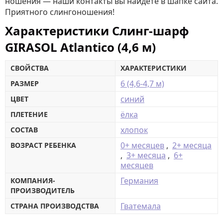
ношения — наши контакты вы найдёте в шапке сайта.
Приятного слингоношения!
Характеристики Слинг-шарф
GIRASOL Atlantico (4,6 м)
СВОЙСТВА
ХАРАКТЕРИСТИКИ
6 (4,6-4,7 м)
РАЗМЕР
синий
ЦВЕТ
ёлка
ПЛЕТЕНИЕ
хлопок
СОСТАВ
0+ месяцев
,
2+ месяца
ВОЗРАСТ РЕБЕНКА
,
3+ месяца
,
6+
месяцев
Германия
КОМПАНИЯ-
ПРОИЗВОДИТЕЛЬ
Гватемала
СТРАНА ПРОИЗВОДСТВА