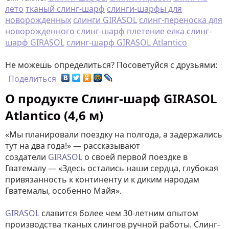
лето
тканый слинг-шарф
слинги-шарфы для
новорожденных
слинги GIRASOL
слинг-переноска для
новорожденного
слинг-шарф плетение елка
слинг-
шарф GIRASOL
слинг-шарф GIRASOL Atlantico
Не можешь определиться? Посоветуйся с друзьями:
Поделиться
О продукте Слинг-шарф GIRASOL
Atlantico (4,6 м)
«Мы планировали поездку на полгода, а задержались
тут на два года!» — рассказывают
создатели
GIRASOL
о своей первой поездке в
Гватемалу — «Здесь остались наши сердца, глубокая
привязанность к континенту и к диким народам
Гватемалы, особенно Майя».
GIRASOL
славится более чем 30-летним опытом
производства тканых слингов ручной работы. Слинг-