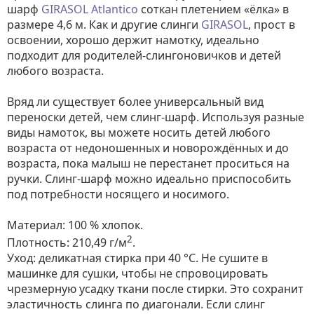
шарф
GIRASOL Atlantico
соткан плетением «ёлка» в
размере 4,6 м. Как и другие слинги
GIRASOL
, прост в
освоении, хорошо держит намотку, идеально
подходит для родителей-слингоновичков и детей
любого возраста.
Вряд ли существует более универсальный вид
переноски детей, чем слинг-шарф. Используя разные
виды намоток, вы можете носить детей любого
возраста от недоношенных и новорождённых и до
возраста, пока малыш не перестанет проситься на
ручки. Слинг-шарф можно идеально приспособить
под потребности носящего и носимого.
Материал: 100 % хлопок.
2
Плотность: 210,49 г/м
.
Уход: деликатная стирка при 40 °С. Не сушите в
машинке для сушки, чтобы не спровоцировать
чрезмерную усадку ткани после стирки. Это сохранит
эластичность слинга по диагонали. Если слинг