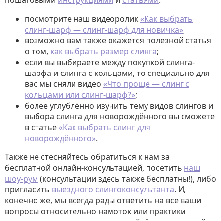
пошаговыми
инструкциями
и
статьями
:
посмотрите наш видеоролик
«Как выбрать
слинг-шарф — слинг-шарф для новичка»
;
возможно вам также окажется полезной статья
о том,
как выбрать размер слинга
;
если вы выбираете между покупкой слинга-
шарфа и слинга с кольцами, то специально для
вас мы сняли видео
«Что проще — слинг с
кольцами или слинг-шарф?»
;
более углублённо изучить тему видов слингов и
выбора слинга для новорождённого вы сможете
в статье
«Как выбрать слинг для
новорождённого»
.
Также не стесняйтесь обратиться к нам за
бесплатной онлайн-консультацией, посетить
наш
шоу-рум
(консультации здесь также бесплатны!), либо
пригласить
выездного слингоконсультанта
. И,
конечно же, мы всегда рады ответить на все ваши
вопросы относительно намоток или практики