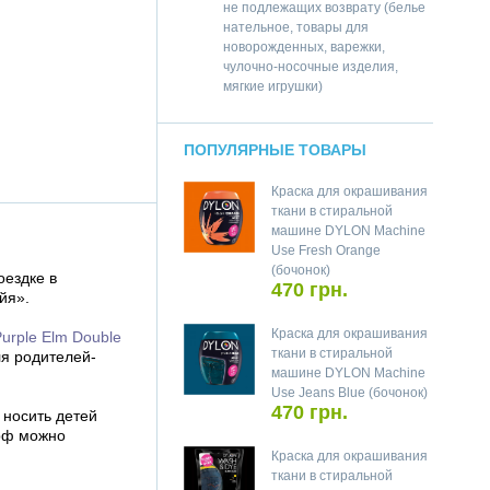
не подлежащих возврату (белье
нательное, товары для
новорожденных, варежки,
чулочно-носочные изделия,
мягкие игрушки)
ПОПУЛЯРНЫЕ ТОВАРЫ
Краска для окрашивания
ткани в стиральной
машине DYLON Machine
Use Fresh Orange
(бочонок)
оездке в
470 грн.
йя».
Краска для окрашивания
urple Elm Double
ткани в стиральной
ля родителей-
машине DYLON Machine
Use Jeans Blue (бочонок)
470 грн.
 носить детей
арф можно
Краска для окрашивания
ткани в стиральной