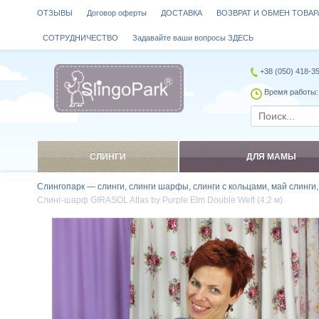
ОТЗЫВЫ
Договор оферты
ДОСТАВКА
ВОЗВРАТ И ОБМЕН ТОВАР
СОТРУДНИЧЕСТВО
Задавайте ваши вопросы ЗДЕСЬ
+38 (050) 418-3
Время работы: 
СЛИНГИ
ДЛЯ МАМЫ
Слингопарк — слинги, слинги шарфы, слинги с кольцами, май слинги
Слинг-шарф GIRASOL Atlas by Purple Elm Double Weft (4,2 м)