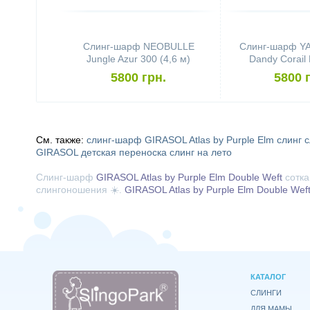
Слинг-шарф NEOBULLE
Слинг-шарф Y
Jungle Azur 300 (4,6 м)
Dandy Corail 
Cashmere 
5800 грн.
5800 
См. также:
слинг-шарф GIRASOL Atlas by Purple Elm
слинг
с
GIRASOL
детская переноска
слинг на лето
Слинг-шарф
GIRASOL Atlas by Purple Elm Double Weft
сотка
слингоношения ☀️.
GIRASOL Atlas by Purple Elm Double Wef
КАТАЛОГ
СЛИНГИ
ДЛЯ МАМЫ