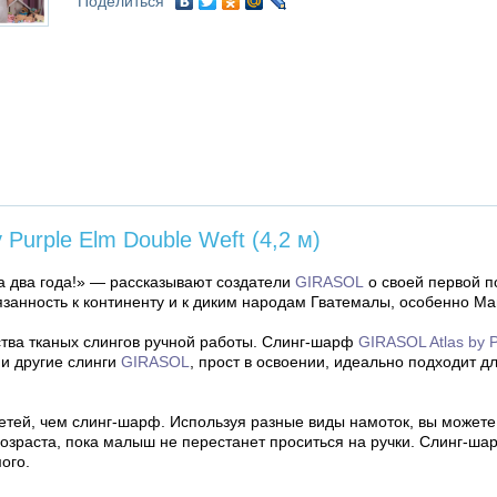
Поделиться
Purple Elm Double Weft (4,2 м)
а два года!» — рассказывают создатели
GIRASOL
о своей первой п
занность к континенту и к диким народам Гватемалы, особенно Ма
тва тканых слингов ручной работы. Слинг-шарф
GIRASOL Atlas by P
 и другие слинги
GIRASOL
, прост в освоении, идеально подходит д
етей, чем слинг-шарф. Используя разные виды намоток, вы можете
озраста, пока малыш не перестанет проситься на ручки. Слинг-ш
ого.