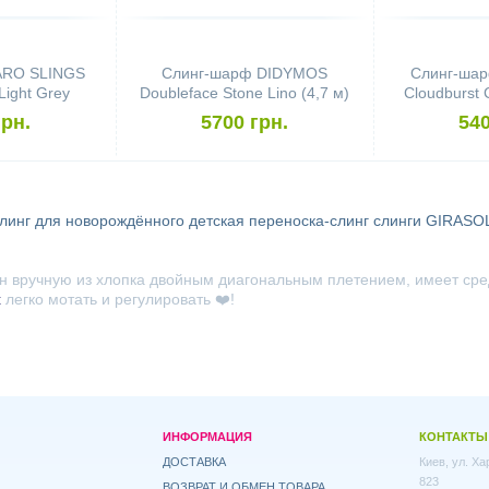
ARO SLINGS
Слинг-шарф DIDYMOS
Слинг-шар
Light Grey
Doubleface Stone Lino (4,7 м)
Cloudburst 
(4,2 м)
(
грн.
5700 грн.
540
линг для новорождённого
детская переноска-слинг
слинги GIRASO
н вручную из хлопка двойным диагональным плетением, имеет сре
t
легко мотать и регулировать ❤️!
ИНФОРМАЦИЯ
КОНТАКТЫ
ДОСТАВКА
Киев, ул. Х
823
ВОЗВРАТ И ОБМЕН ТОВАРА