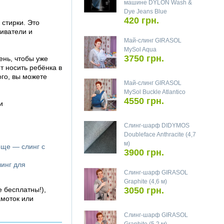
машине DYLON Wash &
Dye Jeans Blue
420 грн.
 стирки. Это
ливатели и
Май-слинг GIRASOL
MySol Aqua
3750 грн.
ень, чтобы уже
 носить ребёнка в
ого, вы можете
Май-слинг GIRASOL
MySol Buckle Atlantico
4550 грн.
и
Слинг-шарф DIDYMOS
Doubleface Anthracite (4,7
м)
още — слинг с
3900 грн.
линг для
Слинг-шарф GIRASOL
Graphite (4,6 м)
е бесплатны!),
3050 грн.
амоток или
Слинг-шарф GIRASOL