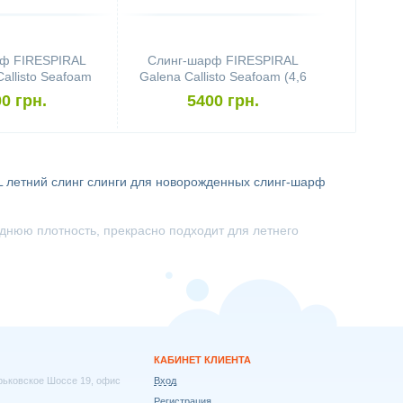
ф FIRESPIRAL
Слинг-шарф FIRESPIRAL
Callisto Seafoam
Galena Callisto Seafoam (4,6
4,6 м)
м)
0 грн.
5400 грн.
L
летний слинг
слинги для новорожденных
слинг-шарф
днюю плотность, прекрасно подходит для летнего
КАБИНЕТ КЛИЕНТА
арьковское Шоссе 19, офис
Вход
Регистрация