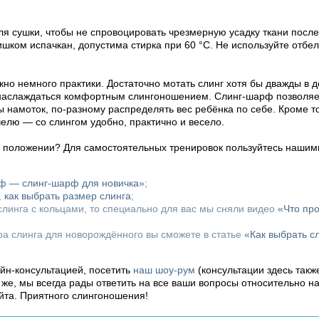
ля сушки, чтобы не спровоцировать чрезмерную усадку ткани после
ишком испачкан, допустима стирка при 60 °C. Не используйте отбе
но немного практики. Достаточно мотать слинг хотя бы дважды в д
 наслаждаться комфортным слингоношением. Слинг-шарф позволяет
ы намоток, по-разному распределять вес ребёнка по себе. Кроме т
челю — со слингом удобно, практично и весело.
м положении? Для самостоятельных тренировок пользуйтесь нашим
рф — слинг-шарф для новичка»
;
,
как выбрать размер слинга
;
линга с кольцами, то специально для вас мы сняли видео
«Что пр
ора слинга для новорождённого вы сможете в статье
«Как выбрать с
айн-консультацией, посетить
наш шоу-рум
(консультации здесь такж
о же, мы всегда рады ответить на все ваши вопросы относительно н
йта. Приятного слингоношения!