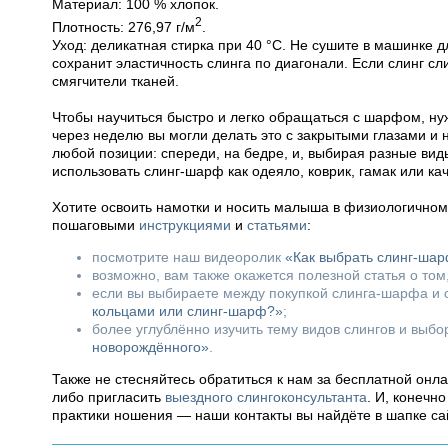
Материал: 100 % хлопок.
2
Плотность: 276,97 г/м
.
Уход: деликатная стирка при 40 °С. Не сушите в машинке д
сохранит эластичность слинга по диагонали. Если слинг сл
смягчители тканей.
Чтобы научиться быстро и легко обращаться с шарфом, нуж
через неделю вы могли делать это с закрытыми глазами и
любой позиции: спереди, на бедре, и, выбирая разные вид
использовать слинг-шарф как одеяло, коврик, гамак или ка
Хотите освоить намотки и носить малыша в физиологично
пошаговыми
инструкциями
и
статьями
:
посмотрите наш видеоролик
«Как выбрать слинг-ша
возможно, вам также окажется полезной статья о том
если вы выбираете между покупкой слинга-шарфа и с
кольцами или слинг-шарф?»
;
более углублённо изучить тему видов слингов и выб
новорождённого»
.
Также не стесняйтесь обратиться к нам за бесплатной онл
либо пригласить
выездного слингоконсультанта
. И, конечн
практики ношения — наши контакты вы найдёте в шапке са