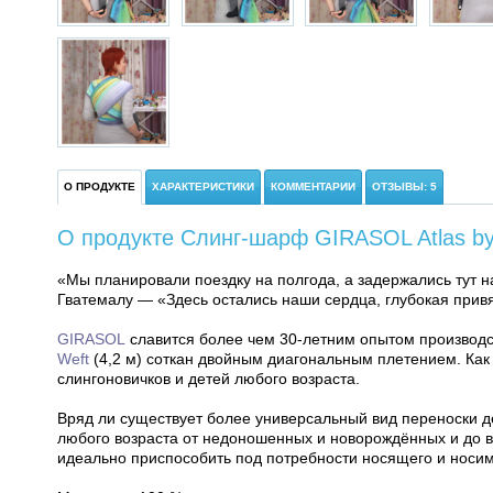
О ПРОДУКТЕ
ХАРАКТЕРИСТИКИ
КОММЕНТАРИИ
ОТЗЫВЫ: 5
О продукте Слинг-шарф GIRASOL Atlas by 
«Мы планировали поездку на полгода, а задержались тут н
Гватемалу — «Здесь остались наши сердца, глубокая привя
GIRASOL
славится более чем 30-летним опытом производс
Weft
(4,2 м) соткан двойным диагональным плетением. Как
слингоновичков и детей любого возраста.
Вряд ли существует более универсальный вид переноски д
любого возраста от недоношенных и новорождённых и до в
идеально приспособить под потребности носящего и носим