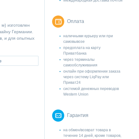
Международная доставка почтой
Оплата
 м) изготовлен
изайну Германии.
наличными курьеру или при
в, и для опытных
самовывозе
предоплата на карту
Приватбанка
через терминалы
е
самообслуживания
онлайн при оформлении заказа
через систему LiqPay или
Приват24
системой денежных переводов
Western Union
Гарантия
на обмен/возврат товара в
течение 14 дней, кроме товаров,