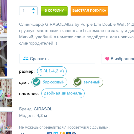
В КОРЗИНУ
БЫСТРАЯ ПОКУПКА
Слинг-шарф GIRASOL Atlas by Purple Elm Double Weft (4,2
вручную мастерами ткачества в Гватемале по заказу и д
Мягкий, удобный в намотке слинг подойдет и для новичко
слингородителей :)
Сравнить
В избранно
5 (4,1-4,2 м)
размер:
бирюзовый
зелёный
цвет:
двойная диагональ
плетение:
Бренд:
GIRASOL
Модель:
4,2 м
Не можешь определиться? Посоветуйся с друзьями: