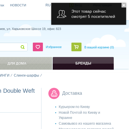
RU
гах
НОВОСТИ
Вход
Регистрация
Этот товар сейчас
смотрят 5 посетителей
иев, ул. Харьковское Шоссе 19, офис 823
Избранное
В вашей корзине (
0
)
ДЛЯ ДОМА
БРЕНДЫ
ИНГИ
Слинги-шарфы
 Double Weft
Доставка
Курьером по Киеву
Новой Почтой по Киеву и
Украине
Самовывоз из нашего магазина