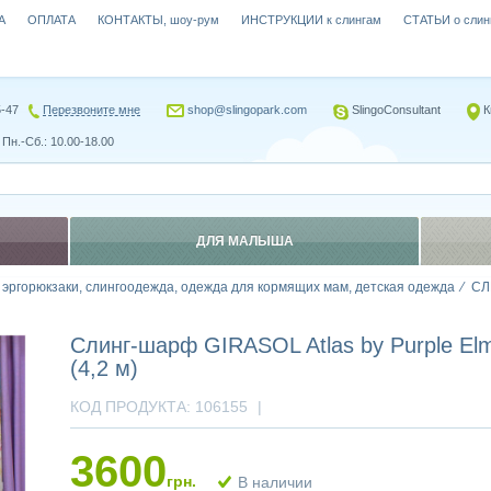
А
ОПЛАТА
КОНТАКТЫ, шоу-рум
ИНСТРУКЦИИ к слингам
СТАТЬИ о слин
5-47
Перезвоните мне
shop@slingopark.com
SlingoConsultant
К
Пн.-Сб.: 10.00-18.00
ДЛЯ МАЛЫША
, эргорюкзаки, слингоодежда, одежда для кормящих мам, детская одежда
СЛ
Слинг-шарф GIRASOL Atlas by Purple Elm
(4,2 м)
КОД ПРОДУКТА:
106155
|
3600
грн.
В наличии