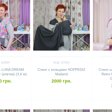
 104594
КОД: 107003
ф LUNA DREAM
Слинг с кольцами HOPPEDIZ
Слинг-
(клетка) (3,6 м)
Mailand
Retro 
G
0 грн.
2000 грн.
Сравнить
Сравн