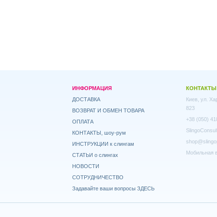
ИНФОРМАЦИЯ
КОНТАКТЫ
ДОСТАВКА
Киев, ул. Х
823
ВОЗВРАТ И ОБМЕН ТОВАРА
+38 (050) 41
ОПЛАТА
SlingoConsul
КОНТАКТЫ, шоу-рум
shop@slingo
ИНСТРУКЦИИ к слингам
Мобильная в
СТАТЬИ о слингах
НОВОСТИ
СОТРУДНИЧЕСТВО
Задавайте ваши вопросы ЗДЕСЬ