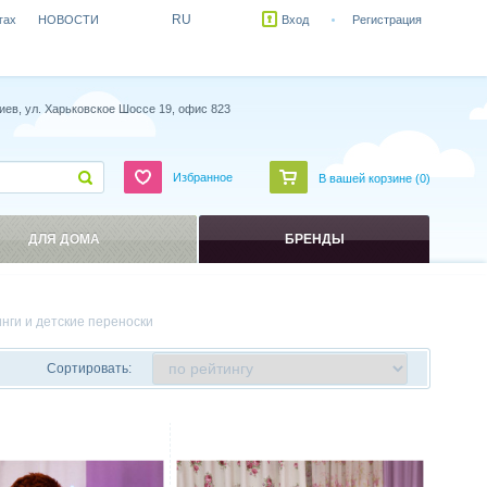
RU
гах
НОВОСТИ
Вход
Регистрация
иев, ул. Харьковское Шоссе 19, офис 823
Избранное
В вашей корзине (
0
)
ДЛЯ ДОМА
БРЕНДЫ
инги и детские переноски
Сортировать:
ить
Сравнить