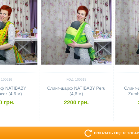
 100616
КОД: 100619
рф NATIBABY
Слинг-шарф NATIBABY Peru
Слинг
ar (4,6 м)
(4,6 м)
Zumb
0 грн.
2200 грн.
ПОКАЗАТЬ ЕЩЕ 16 ТОВА