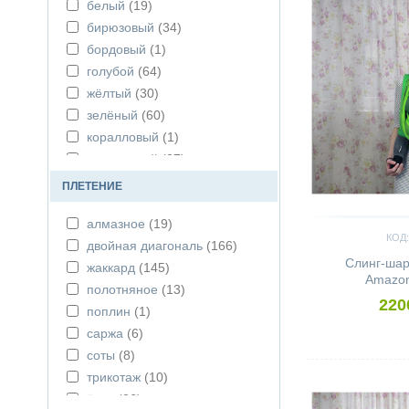
белый
(19)
бирюзовый
(34)
бордовый
(1)
голубой
(64)
жёлтый
(30)
зелёный
(60)
коралловый
(1)
коричневый
(27)
красный
(21)
ПЛЕТЕНИЕ
натур
(12)
алмазное
(19)
оранжевый
(36)
КОД:
двойная диагональ
(166)
радужный
(32)
Слинг-ша
жаккард
(145)
розовый
(51)
Amazon
полотняное
(13)
серый
(94)
220
поплин
(1)
синий
(41)
саржа
(6)
сиреневый
(49)
соты
(8)
чёрный
(33)
Сравнить
трикотаж
(10)
ёлка
(26)