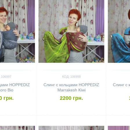
 106997
КОД: 106998
ьцами HOPPEDIZ
Слинг с кольцами HOPPEDIZ
Слинг с
oro Bio
Marrakesh Kiwi
0 грн.
2200 грн.
Сравнить
Сравн