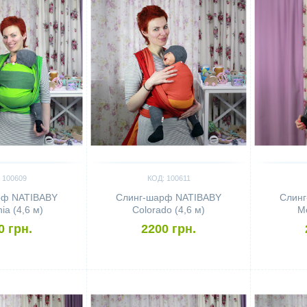
 100609
КОД: 100611
рф NATIBABY
Слинг-шарф NATIBABY
Слин
ia (4,6 м)
Colorado (4,6 м)
Mo
0 грн.
2200 грн.
Сравнить
Сравн