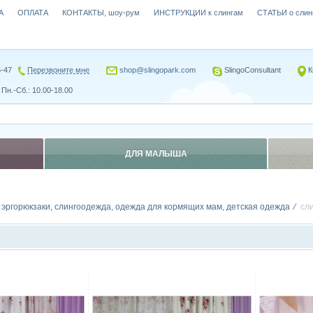
А
ОПЛАТА
КОНТАКТЫ, шоу-рум
ИНСТРУКЦИИ к слингам
СТАТЬИ о слин
5-47
Перезвоните мне
shop@slingopark.com
SlingoConsultant
К
Пн.-Сб.: 10.00-18.00
ДЛЯ МАЛЫША
, эргорюкзаки, слингоодежда, одежда для кормящих мам, детская одежда
сл
Сравнить
Сравн