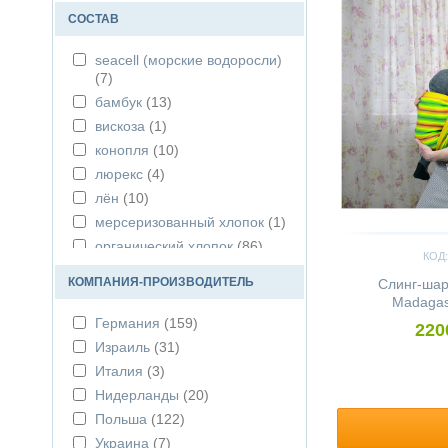
СОСТАВ
seacell (морские водоросли)
(7)
бамбук
(13)
вискоза
(1)
конопля
(10)
люрекс
(4)
лён
(10)
мерсеризованный хлопок
(1)
органический хлопок
(86)
КОД:
реприв
(1)
КОМПАНИЯ-ПРОИЗВОДИТЕЛЬ
Слинг-ша
тенсел
(2)
Madagasc
туссовый шёлк
(1)
Германия
(159)
220
хлопок
(296)
Израиль
(31)
шёлк
(5)
Италия
(3)
Нидерланды
(20)
Польша
(122)
Украина
(7)