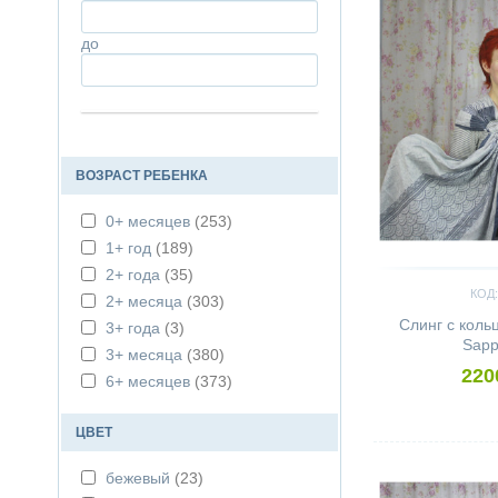
SENSIMO
(13)
до
TOPA TOP
(35)
YAROSLINGS
(20)
ВОЗРАСТ РЕБЕНКА
0+ месяцев
(253)
1+ год
(189)
2+ года
(35)
КОД:
2+ месяца
(303)
Слинг с кол
3+ года
(3)
Sapp
3+ месяца
(380)
220
6+ месяцев
(373)
ЦВЕТ
Сравнить
бежевый
(23)