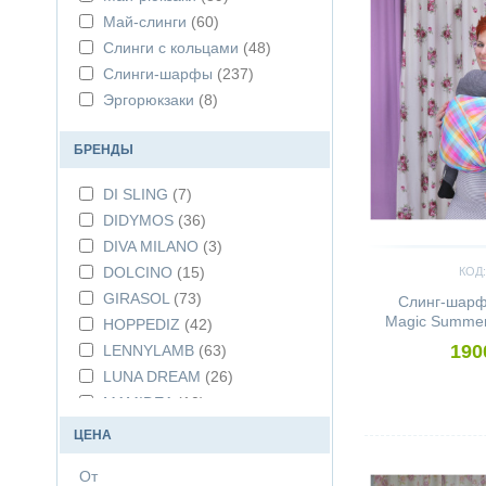
Май-слинги
(60)
Слинги с кольцами
(48)
Слинги-шарфы
(237)
Эргорюкзаки
(8)
БРЕНДЫ
DI SLING
(7)
DIDYMOS
(36)
DIVA MILANO
(3)
DOLCINO
(15)
КОД:
GIRASOL
(73)
Слинг-шар
Magic Summer 
HOPPEDIZ
(42)
190
LENNYLAMB
(63)
LUNA DREAM
(26)
MAMIDEA
(10)
MANDUCA
(5)
ЦЕНА
Сравнить
NATIBABY
(20)
От
NEOBULLE
(24)