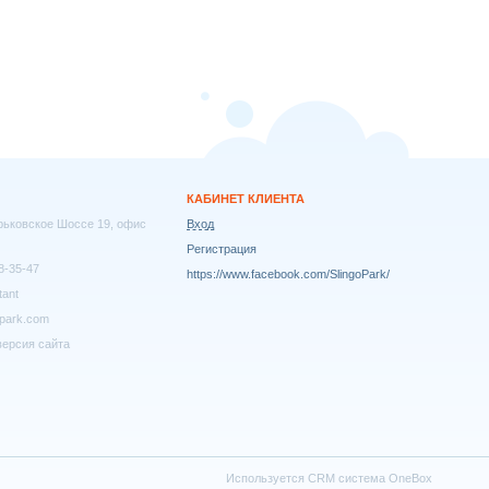
КАБИНЕТ КЛИЕНТА
арьковское Шоссе 19, офис
Вход
Регистрация
8-35-47
https://www.facebook.com/SlingoPark/
tant
park.com
ерсия сайта
Используется
CRM система OneBox