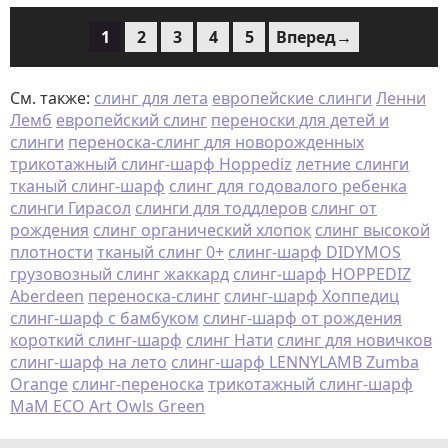
1
2
3
4
5
Вперед→
См. также:
слинг для лета
европейские слинги
Ленни
Лемб
европейский слинг
переноски для детей и
слинги
переноска-слинг для новорожденных
трикотажный слинг-шарф Hoppediz
летние слинги
тканый слинг-шарф
слинг для годовалого ребенка
слинги Гирасол
слинги для тоддлеров
слинг от
рождения
слинг органический хлопок
слинг высокой
плотности
тканый слинг 0+
слинг-шарф DIDYMOS
грузовозный слинг жаккард
слинг-шарф HOPPEDIZ
Aberdeen
переноска-слинг
слинг-шарф Хоппедиц
слинг-шарф с бамбуком
слинг-шарф от рождения
короткий слинг-шарф
слинг Нати
слинг для новичков
слинг-шарф на лето
слинг-шарф LENNYLAMB Zumba
Orange
слинг-переноска
трикотажный слинг-шарф
MaM ECO Art Owls Green