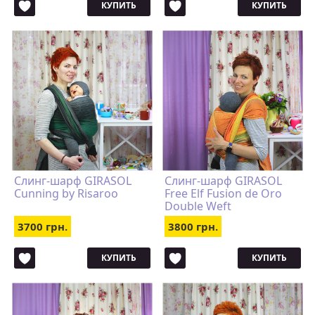
КУПИТЬ
КУПИТЬ
Слинг-шарф GIRASOL
Слинг-шарф GIRASOL
Cunning by Risaroo
Free Elf Fusion de Oro
Double Weft
3700 грн.
3800 грн.
КУПИТЬ
КУПИТЬ