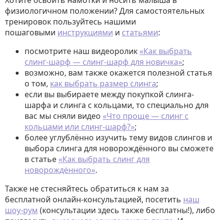
Хотите освоить намотки и носить малыша в
физиологичном положении? Для самостоятельных
тренировок пользуйтесь нашими
пошаговыми
инструкциями
и
статьями
:
посмотрите наш видеоролик
«Как выбрать
слинг-шарф — слинг-шарф для новичка»
;
возможно, вам также окажется полезной статья
о том,
как выбрать размер слинга
;
если вы выбираете между покупкой слинга-
шарфа и слинга с кольцами, то специально для
вас мы сняли видео
«Что проще — слинг с
кольцами или слинг-шарф?»
;
более углублённо изучить тему видов слингов и
выбора слинга для новорождённого вы сможете
в статье
«Как выбрать слинг для
новорождённого»
.
Также не стесняйтесь обратиться к нам за
бесплатной онлайн-консультацией, посетить
наш
шоу-рум
(консультации здесь также бесплатны!), либо