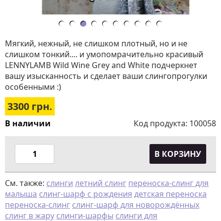
Мягкий, нежный, не слишком плотный, но и не
слишком тонкий.... и умопомрачительно красивый
LENNYLAMB Wild Wine Grey and White подчеркнет
вашу изысканность и сделает ваши слингопрогулки
особенными :)
3300
грн.
В наличии
Код продукта:
100058
В КОРЗИНУ
См. также:
слинги
летний слинг
переноска-слинг для
малыша
слинг-шарф с рождения
детская переноска
переноска-слинг
слинг-шарф для новорождённых
слинг в жару
слинги-шарфы
слинги для