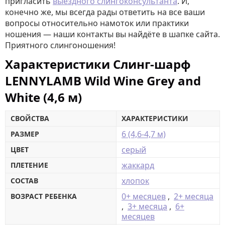
пригласить
выездного слингоконсультанта
. И,
конечно же, мы всегда рады ответить на все ваши
вопросы относительно намоток или практики
ношения — наши контакты вы найдёте в шапке сайта.
Приятного слингоношения!
Характеристики Слинг-шарф
LENNYLAMB Wild Wine Grey and
White (4,6 м)
СВОЙСТВА
ХАРАКТЕРИСТИКИ
6 (4,6-4,7 м)
РАЗМЕР
серый
ЦВЕТ
жаккард
ПЛЕТЕНИЕ
хлопок
СОСТАВ
0+ месяцев
,
2+ месяца
ВОЗРАСТ РЕБЕНКА
,
3+ месяца
,
6+
месяцев