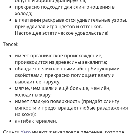
ощупь и хорошо драпируется;
прекрасно подходит для слингоношения в
холода;
в плетении раскрываются удивительные узоры,
причудливая игра цветов и оттенков.
Настоящее эстетическое удовольствие!
Tencel:
имеет органическое происхождение,
производится из древесины эвкалипта;
обладает великолепными абсорбирующими
свойствами, прекрасно поглощает влагу и
выводит её наружу;
мягче, чем шелк и ещё больше, чем лён,
холодит в жару;
имеет гладкую поверхность (придаёт слингу
мягкости и предотвращает любые раздражения
на коже);
антибактериален.
Слинги
Yaro
имеют жаккардовое плетение, которое