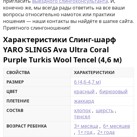
пригласить
выездного слингоконсультанта
. И,
конечно же, мы всегда рады ответить на все ваши
вопросы относительно намоток или практики
ношения — наши контакты вы найдёте в шапке сайта.
Приятного слингоношения!
Характеристики Слинг-шарф
YARO SLINGS Ava Ultra Coral
Purple Turkis Wool Tencel (4,6 м)
СВОЙСТВА
ХАРАКТЕРИСТИКИ
6 (4,6-4,7 м)
РАЗМЕР
красный
,
бирюзовый
ЦВЕТ
жаккард
ПЛЕТЕНИЕ
хлопок
,
шерсть
,
СОСТАВ
тенсел
3+ месяца
,
6+ месяцев
ВОЗРАСТ РЕБЕНКА
,
1+ год
,
2+ года