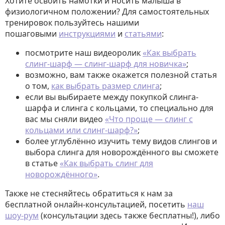
Хотите освоить намотки и носить малыша в
физиологичном положении? Для самостоятельных
тренировок пользуйтесь нашими
пошаговыми
инструкциями
и
статьями
:
посмотрите наш видеоролик
«Как выбрать
слинг-шарф — слинг-шарф для новичка»
;
возможно, вам также окажется полезной статья
о том,
как выбрать размер слинга
;
если вы выбираете между покупкой слинга-
шарфа и слинга с кольцами, то специально для
вас мы сняли видео
«Что проще — слинг с
кольцами или слинг-шарф?»
;
более углублённо изучить тему видов слингов и
выбора слинга для новорождённого вы сможете
в статье
«Как выбрать слинг для
новорождённого»
.
Также не стесняйтесь обратиться к нам за
бесплатной онлайн-консультацией, посетить
наш
шоу-рум
(консультации здесь также бесплатны!), либо