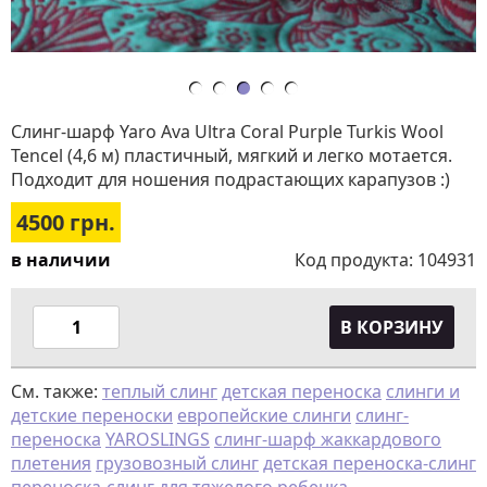
Слинг-шарф Yaro Ava Ultra Coral Purple Turkis Wool
Tencel (4,6 м) пластичный, мягкий и легко мотается.
Подходит для ношения подрастающих карапузов :)
4500
грн.
в наличии
Код продукта:
104931
В КОРЗИНУ
См. также:
теплый слинг
детская переноска
слинги и
детские переноски
европейские слинги
слинг-
переноска
YAROSLINGS
слинг-шарф жаккардового
плетения
грузовозный слинг
детская переноска-слинг