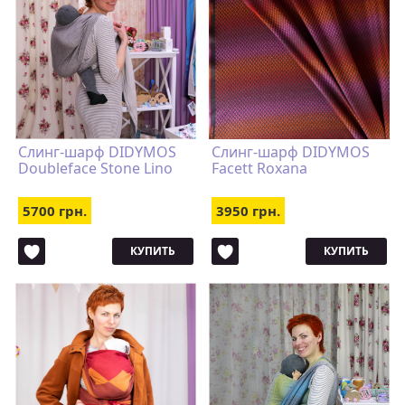
Слинг-шарф DIDYMOS
Слинг-шарф DIDYMOS
Doubleface Stone Lino
Facett Roxana
5700 грн.
3950 грн.
КУПИТЬ
КУПИТЬ