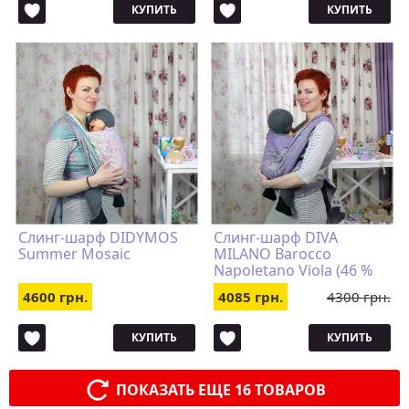
КУПИТЬ
КУПИТЬ
Слинг-шарф DIDYMOS
Слинг-шарф DIVA
Summer Mosaic
MILANO Barocco
Napoletano Viola (46 %
льна, 54 % хлопка,
4600 грн.
4085 грн.
4300 грн.
ширина 82 см)
КУПИТЬ
КУПИТЬ
ПОКАЗАТЬ ЕЩЕ 16 ТОВАРОВ