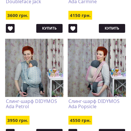
Doubleface Jack
Ada Carmine
3600 грн.
4150 грн.
КУПИТЬ
КУПИТЬ
Слинг-шарф DIDYMOS
Слинг-шарф DIDYMOS
Ada Petrol
Ada Popsicle
3950 грн.
4550 грн.