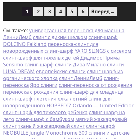
1
2
3
4
5
6
Вперед→
См. также:
универсальная переноска для малыша
ЛенниЛемб
слинг с диким шелком
слинг-шарф
DOLCINO Falkland
переноска-слинг для
новорожденных
слинг-шарф YARO SLINGS с сиселом
слинг-шарф для тяжелых детей
Дидимос Прима
Sensimo слинг-шарф
слинги Дива Милано
слинги
LUNA DREAM
европейские слинги
слинг-шарф из
органического хлопка
слинг ЛенниЛемб
слинг-
переноска
Яро слинги
слинг-переноска от рождения
переноска с рождения
слинг-шарф для младенца
слинг-шарф плетения елка
летний слинг для
новорожденного
HOPPEDIZ Orlando — Limited Edition
слинг-шарф для тежелого ребенка
слинг-шарф на
лето
слинг-шарф с бамбуком
мягкий жаккардовый
слинг
тканый жаккардовый слинг
слинг-шарф
NEOBULLE Jungle Monochrome 300
слинги и детские