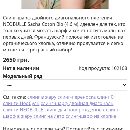
Слинг-шарф двойного диагонального плетения
NEOBULLE Sacha Coton Bio (4,6 м) идеален для тех, кто
только учится мотать шарф и хочет носить малыша с
первых дней. Французский полосатик изготовлен из
органического хлопка, отлично продувается и легко
мотается. Прекрасный выбор!
2650
грн.
Нет в наличии
Код продукта:
102108
Модельный ряд
См. также:
слинг в жару
слинг-переноска
слинг 0+
слинги Необуль
слинг-шарф двойная диагональ
слинги NEOBULLE
слинг для новорожденных
слинг-
шарф в жару
слинг на лето
слинг-шарф из хлопка
Не можешь определиться? Посоветуйся с друзьями: