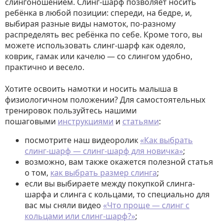
слингоношением. Слинг-шарф позволяет носить
ребёнка в любой позиции: спереди, на бедре, и,
выбирая разные виды намоток, по-разному
распределять вес ребёнка по себе. Кроме того, вы
можете использовать слинг-шарф как одеяло,
коврик, гамак или качелю — со слингом удобно,
практично и весело.
Хотите освоить намотки и носить малыша в
физиологичном положении? Для самостоятельных
тренировок пользуйтесь нашими
пошаговыми
инструкциями
и
статьями
:
посмотрите наш видеоролик
«Как выбрать
слинг-шарф — слинг-шарф для новичка»
;
возможно, вам также окажется полезной статья
о том,
как выбрать размер слинга
;
если вы выбираете между покупкой слинга-
шарфа и слинга с кольцами, то специально для
вас мы сняли видео
«Что проще — слинг с
кольцами или слинг-шарф?»
;