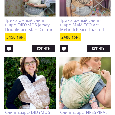
Трикотажный слинг-
Трикотажный слинг-
шарф DIDYMOS Jersey
шарф MaM ECO Art
Doubleface Stars Colour
Mehndi Peace Toasted
Growth Cotton
Almond
3150 грн.
2400 грн.
КУПИТЬ
КУПИТЬ
Слинг-шарф DIDYMOS
Слинг-шарф FIRESPIRAL