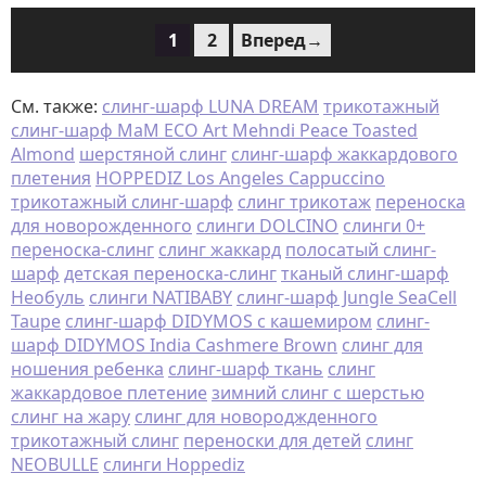
1
2
Вперед→
См. также:
слинг-шарф LUNA DREAM
трикотажный
слинг-шарф MaM ECO Art Mehndi Peace Toasted
Almond
шерстяной слинг
слинг-шарф жаккардового
плетения
HOPPEDIZ Los Angeles Cappuccino
трикотажный слинг-шарф
слинг трикотаж
переноска
для новорожденного
слинги DOLCINO
слинги 0+
переноска-слинг
слинг жаккард
полосатый слинг-
шарф
детская переноска-слинг
тканый слинг-шарф
Необуль
слинги NATIBABY
слинг-шарф Jungle SeaCell
Taupe
слинг-шарф DIDYMOS с кашемиром
слинг-
шарф DIDYMOS India Cashmere Brown
слинг для
ношения ребенка
слинг-шарф ткань
слинг
жаккардовое плетение
зимний слинг с шерстью
слинг на жару
слинг для новороджденного
трикотажный слинг
переноски для детей
слинг
NEOBULLE
слинги Hoppediz