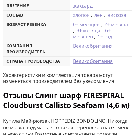
жаккард
ПЛЕТЕНИЕ
хлопок
,
лён
,
вискоза
СОСТАВ
0+ месяцев
,
2+ месяца
ВОЗРАСТ РЕБЕНКА
,
3+ месяца
,
6+
месяцев
,
1+ год
Великобритания
КОМПАНИЯ-
ПРОИЗВОДИТЕЛЬ
Великобритания
СТРАНА ПРОИЗВОДСТВА
Характеристики и комплектация товара могут
изменяться производителем без уведомления.
Отзывы Слинг-шарф FIRESPIRAL
Cloudburst Callisto Seafoam (4,6 м)
Купила Май-рюкзак HOPPEDIZ BONDOLINO. Никогда
не могла подумать, что такая переноска спасет меня
и мою спину. Грамотные консультанты помогли