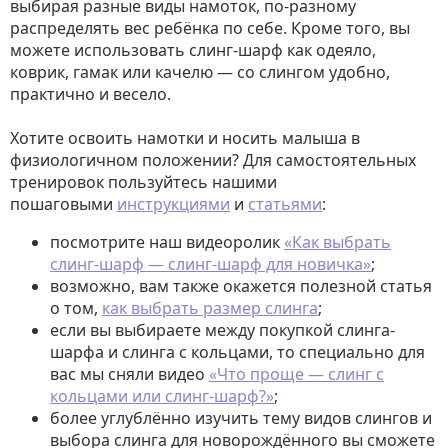
выбирая разные виды намоток, по-разному
распределять вес ребёнка по себе. Кроме того, вы
можете использовать слинг-шарф как одеяло,
коврик, гамак или качелю — со слингом удобно,
практично и весело.
Хотите освоить намотки и носить малыша в
физиологичном положении? Для самостоятельных
тренировок пользуйтесь нашими
пошаговыми
инструкциями
и
статьями
:
посмотрите наш видеоролик
«Как выбрать
слинг-шарф — слинг-шарф для новичка»
;
возможно, вам также окажется полезной статья
о том,
как выбрать размер слинга
;
если вы выбираете между покупкой слинга-
шарфа и слинга с кольцами, то специально для
вас мы сняли видео
«Что проще — слинг с
кольцами или слинг-шарф?»
;
более углублённо изучить тему видов слингов и
выбора слинга для новорождённого вы сможете