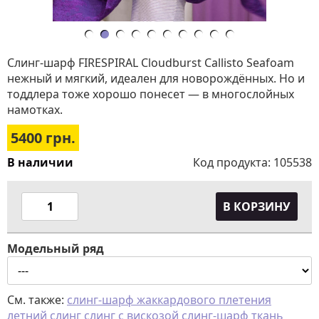
Слинг-шарф FIRESPIRAL Cloudburst Callisto Seafoam
нежный и мягкий, идеален для новорождённых. Но и
тоддлера тоже хорошо понесет — в многослойных
намотках.
5400
грн.
В наличии
Код продукта:
105538
В КОРЗИНУ
Модельный ряд
См. также:
слинг-шарф жаккардового плетения
летний слинг
слинг с вискозой
слинг-шарф ткань