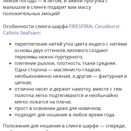
любой погоды — и летом, и зимой прогулка с
малышом в слинге подарит вам массу
положительных эмоций!
Особенности слинга-шарфа
FIRESPIRAL Cloudburst
Callisto Seafoam
:
переплетение нитей утка цвета индиго с нитями
основы двух оттенков лилового создают
переливы нежно-пурпурного;
плетение рыхлое, плотность ткани средняя.
Одна сторона — маслянисто-гладкая,
необыкновенно нежная, а другая — фактурная и
цепкая;
отлично несет и держит намотку, вместе с тем
полотна легко подтягиваются и необычайно
мягко ложатся на плечи;
прост в освоении даже для новичков;
подходит для ношения в любое время года.
Положения для ношения в слинге-шарфе — спереди,