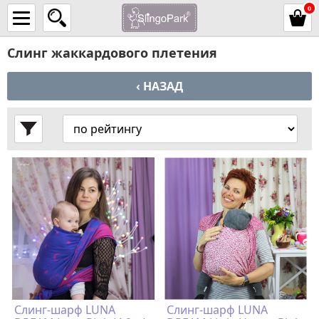
0
Слинг жаккардового плетения
‹ НАЗАД
Слинг-шарф LUNA
Слинг-шарф LUNA