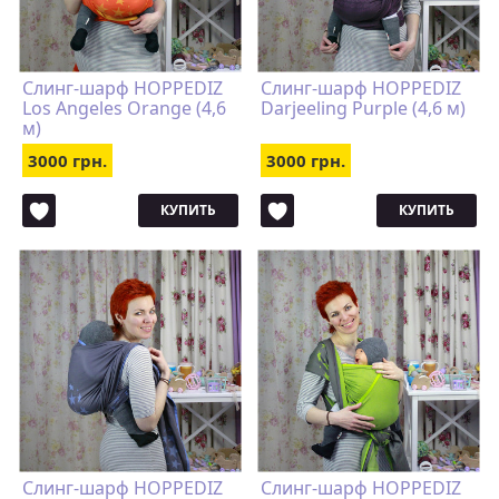
Слинг-шарф HOPPEDIZ
Слинг-шарф HOPPEDIZ
Los Angeles Orange (4,6
Darjeeling Purple (4,6 м)
м)
3000 грн.
3000 грн.
КУПИТЬ
КУПИТЬ
Слинг-шарф HOPPEDIZ
Слинг-шарф HOPPEDIZ