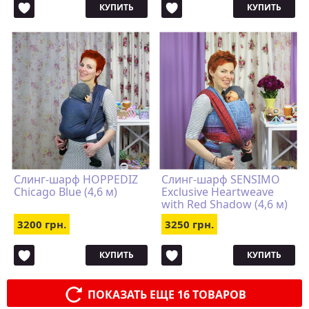
КУПИТЬ
КУПИТЬ
Слинг-шарф HOPPEDIZ
Слинг-шарф SENSIMO
Chicago Blue (4,6 м)
Exclusive Heartweave
with Red Shadow (4,6 м)
3200 грн.
3250 грн.
КУПИТЬ
КУПИТЬ
ПОКАЗАТЬ ЕЩЕ 16 ТОВАРОВ