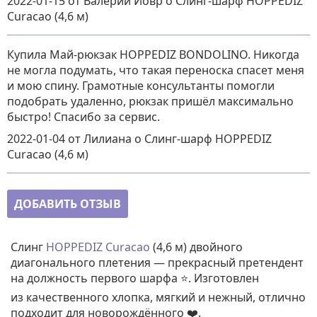
2022-01-15
от Валерий Йовр
о
Слинг-шарф HOPPEDIZ
Curacao (4,6 м)
Купила Май-рюкзак HOPPEDIZ BONDOLINO. Никогда
не могла подумать, что такая переноска спасет меня
и мою спину. Грамотные консультанты помогли
подобрать удаленно, рюкзак пришёл максимально
быстро! Спасибо за сервис.
2022-01-04
от Лилиана
о
Слинг-шарф HOPPEDIZ
Curacao (4,6 м)
ДОБАВИТЬ ОТЗЫВ
Слинг
HOPPEDIZ Curacao
(4,6 м) двойного
диагонального плетения — прекрасный претендент
на должность первого шарфа ⭐. Изготовлен
из качественного хлопка, мягкий и нежный, отлично
подходит для новорождённого ❤️.