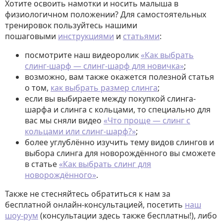
Хотите освоить намотки и носить малыша в
физиологичном положении? Для самостоятельных
тренировок пользуйтесь нашими
пошаговыми
инструкциями
и
статьями
:
посмотрите наш видеоролик
«Как выбрать
слинг-шарф — слинг-шарф для новичка»
;
возможно, вам также окажется полезной статья
о том,
как выбрать размер слинга
;
если вы выбираете между покупкой слинга-
шарфа и слинга с кольцами, то специально для
вас мы сняли видео
«Что проще — слинг с
кольцами или слинг-шарф?»
;
более углублённо изучить тему видов слингов и
выбора слинга для новорождённого вы сможете
в статье
«Как выбрать слинг для
новорождённого»
.
Также не стесняйтесь обратиться к нам за
бесплатной онлайн-консультацией, посетить
наш
шоу-рум
(консультации здесь также бесплатны!), либо