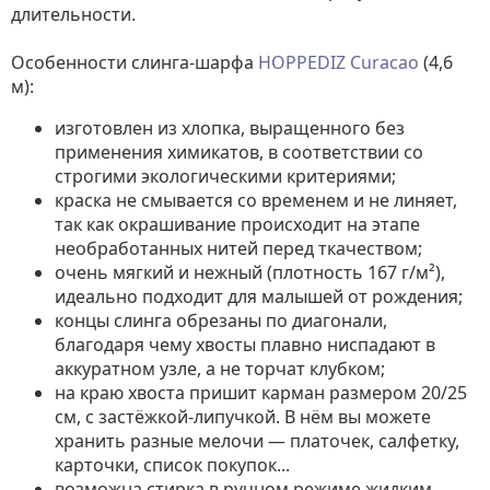
длительности.
Особенности слинга-шарфа
HOPPEDIZ Curacao
(4,6
м):
изготовлен из хлопка, выращенного без
применения химикатов, в соответствии со
строгими экологическими критериями;
краска не смывается со временем и не линяет,
так как окрашивание происходит на этапе
необработанных нитей перед ткачеством;
очень мягкий и нежный (плотность 167 г/м²),
идеально подходит для малышей от рождения;
концы слинга обрезаны по диагонали,
благодаря чему хвосты плавно ниспадают в
аккуратном узле, а не торчат клубком;
на краю хвоста пришит карман размером 20/25
см, с застёжкой-липучкой. В нём вы можете
хранить разные мелочи — платочек, салфетку,
карточки, список покупок...
возможна стирка в ручном режиме жидким