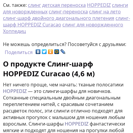
См. также:
слинг
детская переноска
HOPPEDIZ
слинги
для новоржденных
слинг-переноска
слинг на лето
слинг-шарф двойного диагонального плетения
слинг-
шарф HOPPEDIZ Curacao
слинг для новоржденного
Хоппедиц
Не можешь определиться? Посоветуйся с друзьями:
Поделиться
О продукте Слинг-шарф
HOPPEDIZ Curacao (4,6 м)
Нет ничего проще, чем начать: тканые полосатики
HOPPEDIZ
— это слинги-шарфы для новичков.
Сотканные специальным двойным диагональным
переплетением нитей, с красивым сочетанием
расцветок полос, эти слинги отлично подходят для
активных прогулок с малышом для ношения любым
взрослым. Слинги-шарфы
HOPPEDIZ
фантастически
мягкие и подходят для ношения на прогулки любой