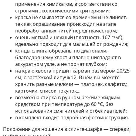
применения химикатов, в соответствии со
строгими экологическими критериями;
краска не смывается со временем и не линяет,
так как окрашивание происходит на этапе
необработанных нитей перед ткачеством;
очень мягкий и нежный (плотность 167 г/м²),
идеально подходит для малышей от рождения;
концы слинга обрезаны по диагонали,
благодаря чему хвосты плавно ниспадают в
аккуратном узле, а не торчат клубком;
на краю хвоста пришит карман размером 20/25
см, с застёжкой-липучкой. В нём вы можете
хранить разные мелочи — платочек, салфетку,
карточки, список покупок...
возможна стирка в ручном режиме жидким
средством при температуре до 60 °C, без
использования смягчителей и отбеливателей;
в комплект входит подробная фотоинструкция.
Положения для ношения в слинге-шарфе — спереди,
на боку и за спиной.