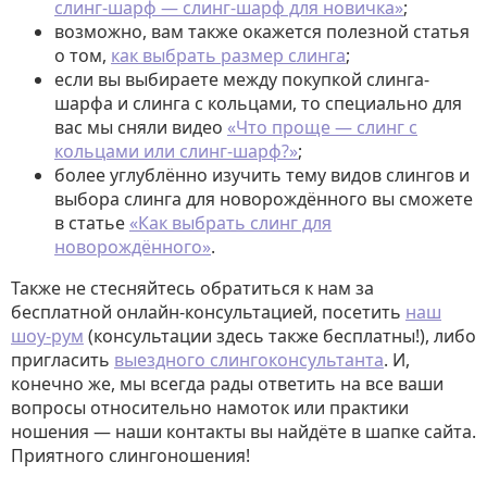
слинг-шарф — слинг-шарф для новичка»
;
возможно, вам также окажется полезной статья
о том,
как выбрать размер слинга
;
если вы выбираете между покупкой слинга-
шарфа и слинга с кольцами, то специально для
вас мы сняли видео
«Что проще — слинг с
кольцами или слинг-шарф?»
;
более углублённо изучить тему видов слингов и
выбора слинга для новорождённого вы сможете
в статье
«Как выбрать слинг для
новорождённого»
.
Также не стесняйтесь обратиться к нам за
бесплатной онлайн-консультацией, посетить
наш
шоу-рум
(консультации здесь также бесплатны!), либо
пригласить
выездного слингоконсультанта
. И,
конечно же, мы всегда рады ответить на все ваши
вопросы относительно намоток или практики
ношения — наши контакты вы найдёте в шапке сайта.
Приятного слингоношения!