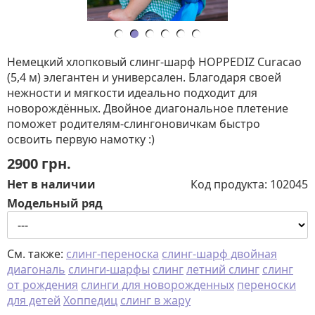
Немецкий хлопковый слинг-шарф HOPPEDIZ Curacao
(5,4 м) элегантен и универсален. Благодаря своей
нежности и мягкости идеально подходит для
новорождённых. Двойное диагональное плетение
поможет родителям-слингоновичкам быстро
освоить первую намотку :)
2900
грн.
Нет в наличии
Код продукта:
102045
Модельный ряд
См. также:
слинг-переноска
слинг-шарф двойная
диагональ
слинги-шарфы
слинг
летний слинг
слинг
от рождения
слинги для новорожденных
переноски
для детей
Хоппедиц
слинг в жару