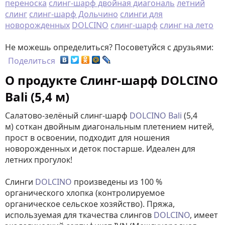
переноска
слинг-шарф двойная диагональ
летний
слинг
слинг-шарф Дольчино
слинги для
новорожденных
DOLCINO
слинг-шарф
слинг на лето
Не можешь определиться? Посоветуйся с друзьями:
Поделиться
О продукте Слинг-шарф DOLCINO
Bali (5,4 м)
Салатово-зелёный слинг-шарф
DOLCINO Bali
(5,4
м)
соткан двойным диагональным плетением нитей,
прост в освоении, подходит для ношения
новорожденных и деток постарше. Идеален для
летних прогулок!
Слинги
DOLCINO
произведены из 100 %
органического хлопка (контролируемое
органическое сельское хозяйство). Пряжа,
используемая для ткачества слингов
DOLCINO
, имеет