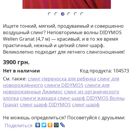
Ищете тонкий, мягкий, продуваемый и совершенно
воздушный слинг? Неповторимые волны DIDYMOS
Wellen Granat (4,7 м) — красивый, и в то же время
практичный, нежный и цепкий слинг-шарф.
Великолепно подходит для летнего слингоношения!
3900
грн.
Нет в наличии
Код продукта:
104573
См. также:
слинг-переноска для ребенка
слинг для
новорождённого
слинги DIDYMOS
слинги для
новорожденных
Дидимос
слинг из органического
хлопка
слинги жаккард
слинг-шарф DIDYMOS Волны
Гранат
слинг-шарф DIDYMOS
слинг-шарф
Не можешь определиться? Посоветуйся с друзьями:
Поделиться