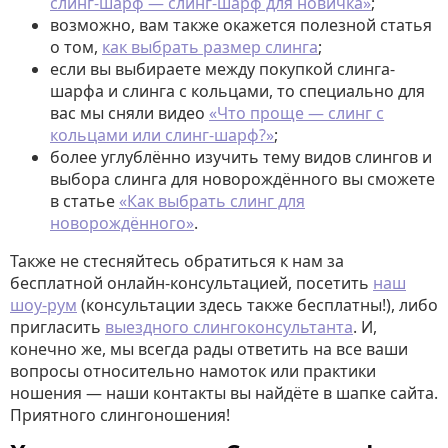
слинг-шарф — слинг-шарф для новичка»
;
возможно, вам также окажется полезной статья
о том,
как выбрать размер слинга
;
если вы выбираете между покупкой слинга-
шарфа и слинга с кольцами, то специально для
вас мы сняли видео
«Что проще — слинг с
кольцами или слинг-шарф?»
;
более углублённо изучить тему видов слингов и
выбора слинга для новорождённого вы сможете
в статье
«Как выбрать слинг для
новорождённого»
.
Также не стесняйтесь обратиться к нам за
бесплатной онлайн-консультацией, посетить
наш
шоу-рум
(консультации здесь также бесплатны!), либо
пригласить
выездного слингоконсультанта
. И,
конечно же, мы всегда рады ответить на все ваши
вопросы относительно намоток или практики
ношения — наши контакты вы найдёте в шапке сайта.
Приятного слингоношения!