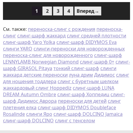
1
2
3
4
Вперед→
См. также:
переноска-слинг с рождения
переноска-
слинг
слинг-шарф жаккард
слинг средней плотности
слинг-шарф Yaro Yolka
слинг-шарф DIDYMOS Eva
слинги YARO
слинги-переноски для новорожденных
переноска-слинг для новорожденного
слинг-шарф
LENNYLAMB Norwegian Diamond
слинг-шарф 0+
слинг-
шарф GIRASOL Pitaya
тонкий слинг-шарф
слинги
жаккард
детские переноски
луна дрим
Дидимос
слинг
для ношения тоддлера
слинг с буретным шелком
жаккардовый слинг Hoppediz
слинг-шарф LUNA
DREAM Autumn Ombre
слинг-шарф Хоппедиц
слинг-
шарф Дидимос Аврора
переноски для детей
слинг
плетения елка
слинг-шарф DIDYMOS Doubleface
Rosalinde
слинги Яро
слинг-шарф DOLCINO Jamaica
слинг-шарф DOLCINO
слинг с тенселом