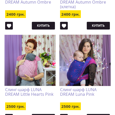
DREAM Autumn Ombre
DREAM Autumn Ombre
(клетка)
2400 грн.
2400 грн.
КУПИТЬ
КУПИТЬ
Слинг-шарф LUNA
Слинг-шарф LUNA
DREAM Little Hearts Pink
DREAM Luna Pink
2500 грн.
2500 грн.