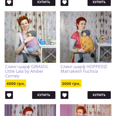
КУПИТЬ
КУПИТЬ
Слинг-шарф GIRASOL
Слинг-шарф HOPPEDIZ
Little Lala by Amber
Marrakesh Fuchsia
Corney
4000 грн.
3000 грн.
КУПИТЬ
КУПИТЬ