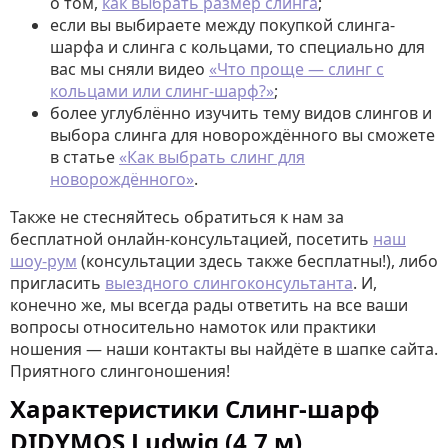
о том,
как выбрать размер слинга
;
если вы выбираете между покупкой слинга-
шарфа и слинга с кольцами, то специально для
вас мы сняли видео
«Что проще — слинг с
кольцами или слинг-шарф?»
;
более углублённо изучить тему видов слингов и
выбора слинга для новорождённого вы сможете
в статье
«Как выбрать слинг для
новорождённого»
.
Также не стесняйтесь обратиться к нам за
бесплатной онлайн-консультацией, посетить
наш
шоу-рум
(консультации здесь также бесплатны!), либо
пригласить
выездного слингоконсультанта
. И,
конечно же, мы всегда рады ответить на все ваши
вопросы относительно намоток или практики
ношения — наши контакты вы найдёте в шапке сайта.
Приятного слингоношения!
Характеристики Слинг-шарф
DIDYMOS Ludwig (4,7 м)