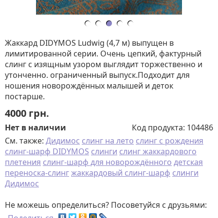
Жаккард DIDYMOS Ludwig (4,7 м) выпущен в
лимитированной серии. Очень цепкий, фактурный
слинг с изящным узором выглядит торжественно и
утонченно. ограниченный выпуск.Подходит для
ношения новорождённых малышей и деток
постарше.
4000
грн.
Нет в наличии
Код продукта:
104486
См. также:
Дидимос
слинг на лето
слинг с рождения
слинг-шарф DIDYMOS
слинги
слинг жаккардового
плетения
слинг-шарф для новорождённого
детская
переноска-слинг
жаккардовый слинг-шарф
слинги
Дидимос
Не можешь определиться? Посоветуйся с друзьями: