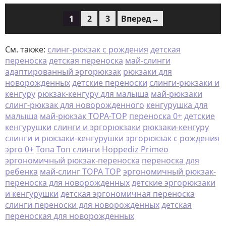
1
2
3
Вперед→
См. также:
слинг-рюкзак с рождения
детская
переноска
детская переноска
май-слинги
адаптированный эргорюкзак
рюкзаки для
новорожденных
детские переноски
слинги-рюкзаки и
кенгуру
рюкзак-кенгуру для малыша
май-рюкзаки
слинг-рюкзак для новорожденного
кенгурушка для
малыша
май-рюкзак TOPA-TOP
переноска 0+
детские
кенгурушки
слинги и эргорюкзаки
рюкзаки-кенгуру
слинги и рюкзаки-кенгурушки
эргорюкзак с рождения
эрго 0+
Топа Топ слинги
Hoppediz Primeo
эргономичный рюкзак-переноска
переноска для
ребенка
май-слинг TOPA TOP
эргономичный рюкзак-
переноска для новорожденных
детские эргорюкзаки
и кенгурушки
детская эргономичная переноска
слинги переноски для новорожденных
детская
переноская для новорожденных