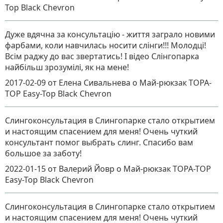
Top Black Chevron
Дуже вдячна за консультацію - життя заграло новими
фарбами, коли навчилась носити слінги!!! Молодці!
Всім раджу до вас звертатись! І відео Слінгопарка
найбільш зрозумілі, як на мене!
2017-02-09
от Елена Сивальнева
о
Май-рюкзак TOPA-
TOP Easy-Top Black Chevron
Слингоконсультация в Слингопарке стало открытием
и настоящим спасением для меня! Очень чуткий
консультант помог выбрать слинг. Спасибо вам
большое за заботу!
2022-01-15
от Валерий Йовр
о
Май-рюкзак TOPA-TOP
Easy-Top Black Chevron
Слингоконсультация в Слингопарке стало открытием
и настоящим спасением для меня! Очень чуткий