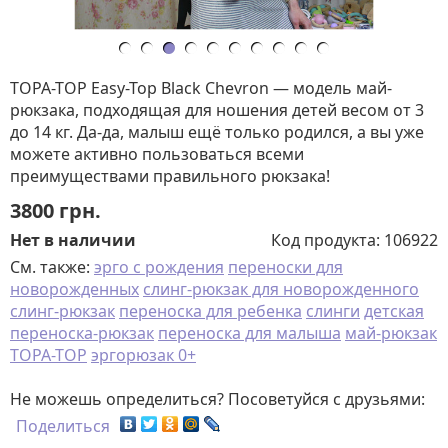
TOPA-TOP Easy-Top Black Chevron — модель май-
рюкзака, подходящая для ношения детей весом от 3
до 14 кг. Да-да, малыш ещё только родился, а вы уже
можете активно пользоваться всеми
преимуществами правильного рюкзака!
3800
грн.
Нет в наличии
Код продукта:
106922
См. также:
эрго с рождения
переноски для
новорожденных
слинг-рюкзак для новорожденного
слинг-рюкзак
переноска для ребенка
слинги
детская
переноска-рюкзак
переноска для малыша
май-рюкзак
TOPA-TOP
эргорюзак 0+
Не можешь определиться? Посоветуйся с друзьями:
Поделиться