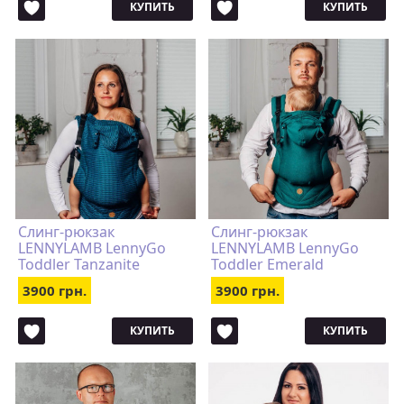
КУПИТЬ
КУПИТЬ
Слинг-рюкзак
Слинг-рюкзак
LENNYLAMB LennyGo
LENNYLAMB LennyGo
Toddler Tanzanite
Toddler Emerald
3900 грн.
3900 грн.
КУПИТЬ
КУПИТЬ