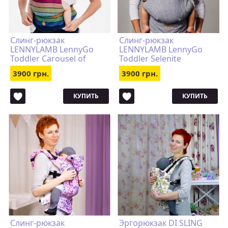
Слинг-рюкзак
Слинг-рюкзак
LENNYLAMB LennyGo
LENNYLAMB LennyGo
Toddler Carousel of
Toddler Selenite
Colors
3900 грн.
3900 грн.
КУПИТЬ
КУПИТЬ
Слинг-рюкзак
Эргорюкзак DI SLING