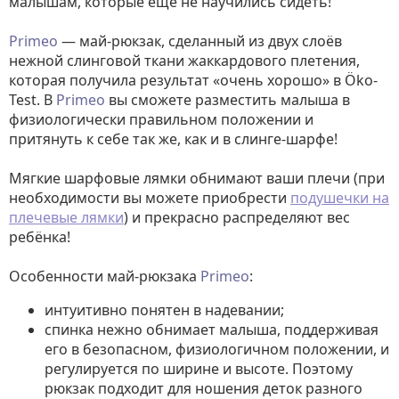
малышам, которые ещё не научились сидеть!
Primeo
— май-рюкзак, сделанный из двух слоёв
нежной слинговой ткани жаккардового плетения,
которая получила результат «очень хорошо» в Öko-
Test. В
Primeo
вы сможете разместить малыша в
физиологически правильном положении и
притянуть к себе так же, как и в слинге-шарфе!
Мягкие шарфовые лямки обнимают ваши плечи (при
необходимости вы можете приобрести
подушечки на
плечевые лямки
) и прекрасно распределяют вес
ребёнка!
Особенности май-рюкзака
Primeo
:
интуитивно понятен в надевании;
спинка нежно обнимает малыша, поддерживая
его в безопасном, физиологичном положении, и
регулируется по ширине и высоте. Поэтому
рюкзак подходит для ношения деток разного