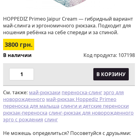
HOPPEDIZ Primeo Jaipur Cream — гибридный вариант
май-слинга и эргономичного рюкзака. Подходит для
ношения ребёнка на себе спереди и за спиной.
3800
грн.
В наличии
Код продукта:
107198
В КОРЗИНУ
См. также:
май-рюкзаки
переноска-слинг
эрго для
новорожденного
май-рюкзак Hoppediz Primeo
переноска для малыша
слинги и детские переноски
рюкзак-переноска
слинг-рюкзак для новорожденного
эрго с рождения
слинг
Не можешь определиться? Посоветуйся с друзьями: