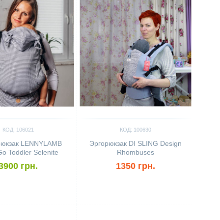
КОД: 106021
КОД: 100630
рюкзак LENNYLAMB
Эргорюкзак DI SLING Design
o Toddler Selenite
Rhombuses
3900 грн.
1350 грн.
ить
Сравнить