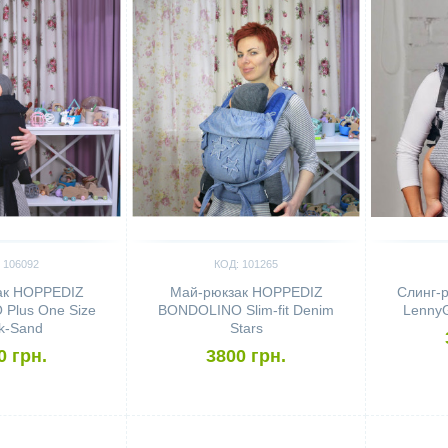
 106092
КОД: 101265
ак HOPPEDIZ
Май-рюкзак HOPPEDIZ
Слинг-
Plus One Size
BONDOLINO Slim-fit Denim
LennyG
k-Sand
Stars
0 грн.
3800 грн.
Сравнить
Сравн