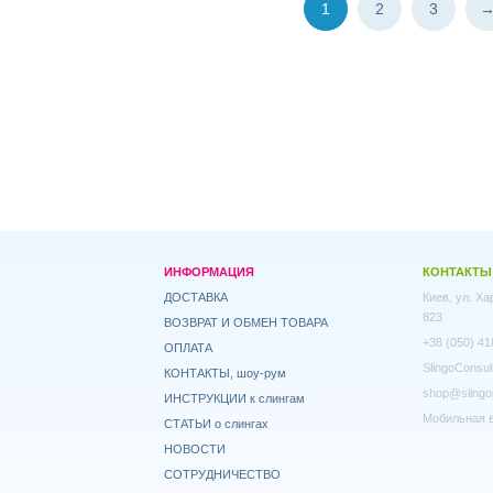
1
2
3
ИНФОРМАЦИЯ
КОНТАКТЫ
ДОСТАВКА
Киев, ул. Х
823
ВОЗВРАТ И ОБМЕН ТОВАРА
+38 (050) 41
ОПЛАТА
SlingoConsul
КОНТАКТЫ, шоу-рум
shop@slingo
ИНСТРУКЦИИ к слингам
Мобильная в
СТАТЬИ о слингах
НОВОСТИ
СОТРУДНИЧЕСТВО