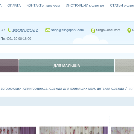
А
ОПЛАТА
КОНТАКТЫ, шоу-рум
ИНСТРУКЦИИ к слингам
СТАТЬИ о слин
5-47
Перезвоните мне
shop@slingopark.com
SlingoConsultant
К
Пн.-Сб.: 10.00-18.00
ДЛЯ МАЛЫША
, эргорюкзаки, слингоодежда, одежда для кормящих мам, детская одежда
эр
Сравнить
Сравн