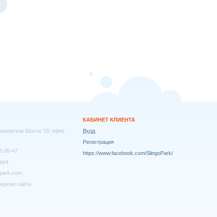
→
КАБИНЕТ КЛИЕНТА
арьковское Шоссе 19, офис
Вход
Регистрация
8-35-47
https://www.facebook.com/SlingoPark/
tant
park.com
ерсия сайта