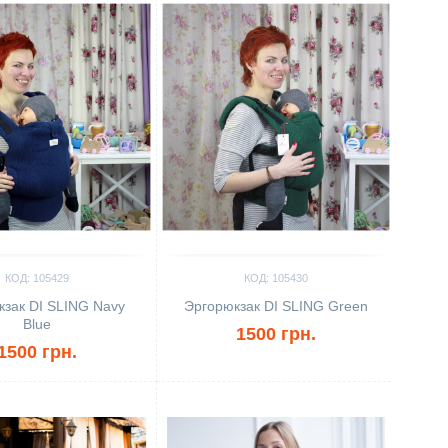
КОД: 105429
КОД: 105430
кзак DI SLING Navy
Эргорюкзак DI SLING Green
Blue
1500 грн.
1500 грн.
ить
Сравнить