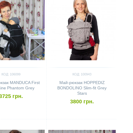
КОД: 106099
КОД: 100943
кзак MANDUCA First
Май-рюкзак HOPPEDIZ
Line Phantom Grey
BONDOLINO Slim-fit Grey
Stars
3725 грн.
3800 грн.
ить
Сравнить