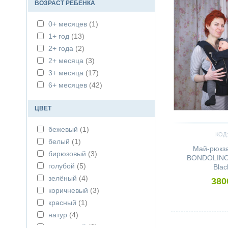
ВОЗРАСТ РЕБЕНКА
0+ месяцев
(1)
1+ год
(13)
2+ года
(2)
2+ месяца
(3)
3+ месяца
(17)
6+ месяцев
(42)
ЦВЕТ
бежевый
(1)
КОД:
белый
(1)
Май-рюкз
бирюзовый
(3)
BONDOLINO 
голубой
(5)
Blac
зелёный
(4)
380
коричневый
(3)
красный
(1)
натур
(4)
Сравнить
оранжевый
(2)