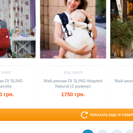
 104927
КОД: 100629
ак DI SLING
Май-рюкзак DI SLING Adapted
Май-рюкз
racotta
Natural (2 размер)
0 грн.
1750 грн.
ПОКАЗАТЬ ЕЩЕ 16 ТОВА