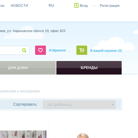
RU
гах
НОВОСТИ
Вход
Регистрация
иев, ул. Харьковское Шоссе 19, офис 823
Избранное
В вашей корзине (
0
)
ДЛЯ ДОМА
БРЕНДЫ
горюкзаки и кенгурушки
Сортировать:
ить
Сравнить