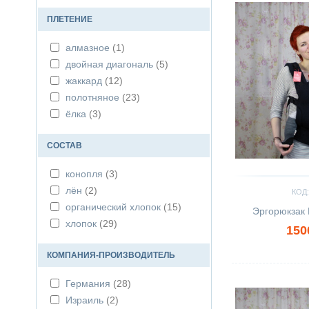
розовый
(2)
ПЛЕТЕНИЕ
серый
(11)
алмазное
(1)
синий
(7)
двойная диагональ
(5)
сиреневый
(1)
жаккард
(12)
чёрный
(7)
полотняное
(23)
ёлка
(3)
СОСТАВ
конопля
(3)
лён
(2)
КОД:
органический хлопок
(15)
Эргорюкзак 
хлопок
(29)
150
КОМПАНИЯ-ПРОИЗВОДИТЕЛЬ
Сравнить
Германия
(28)
Израиль
(2)