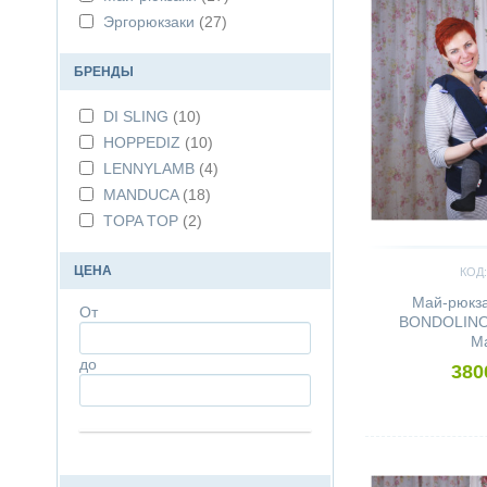
Эргорюкзаки
(27)
БРЕНДЫ
DI SLING
(10)
HOPPEDIZ
(10)
LENNYLAMB
(4)
MANDUCA
(18)
TOPA TOP
(2)
ЦЕНА
КОД:
Май-рюкз
От
BONDOLINO 
Ma
до
380
Сравнить