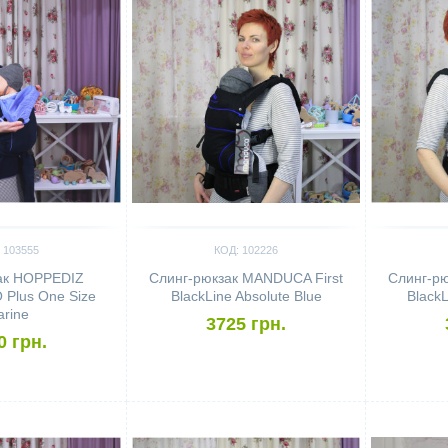
 103555
КОД: 102226
ак HOPPEDIZ
Слинг-рюкзак MANDUCA First
Слинг-рю
Plus One Size
BlackLine Absolute Blue
Black
rine
3725 грн.
0 грн.
Сравнить
Сравн