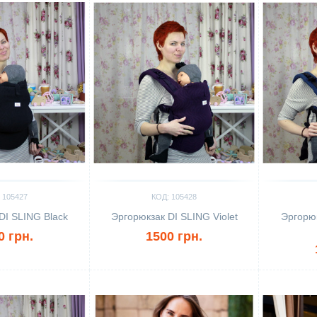
 105427
КОД: 105428
DI SLING Black
Эргорюкзак DI SLING Violet
Эргорю
0 грн.
1500 грн.
Сравнить
Сравн