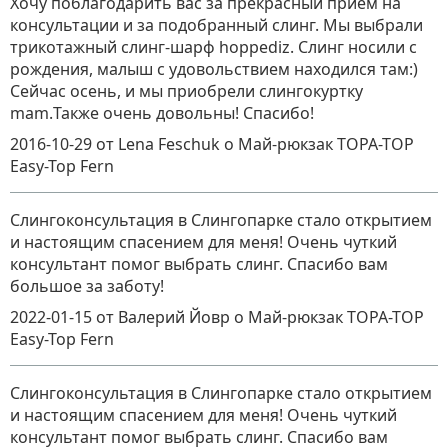
Хочу поблагодарить вас за прекрасный прием на
консультации и за подобранный слинг. Мы выбрали
трикотажный слинг-шарф hoppediz. Слинг носили с
рождения, малыш с удовольствием находился там:)
Сейчас осень, и мы приобрели слингокуртку
mam.Также очень довольны! Спасибо!
2016-10-29
от Lena Feschuk
о
Май-рюкзак TOPA-TOP
Easy-Top Fern
Слингоконсультация в Слингопарке стало открытием
и настоящим спасением для меня! Очень чуткий
консультант помог выбрать слинг. Спасибо вам
большое за заботу!
2022-01-15
от Валерий Йовр
о
Май-рюкзак TOPA-TOP
Easy-Top Fern
Слингоконсультация в Слингопарке стало открытием
и настоящим спасением для меня! Очень чуткий
консультант помог выбрать слинг. Спасибо вам