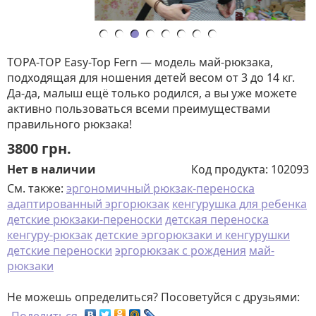
TOPA-TOP Easy-Top Fern — модель май-рюкзака,
подходящая для ношения детей весом от 3 до 14 кг.
Да-да, малыш ещё только родился, а вы уже можете
активно пользоваться всеми преимуществами
правильного рюкзака!
3800
грн.
Нет в наличии
Код продукта:
102093
См. также:
эргономичный рюкзак-переноска
адаптированный эргорюкзак
кенгурушка для ребенка
детские рюкзаки-переноски
детская переноска
кенгуру-рюкзак
детские эргорюкзаки и кенгурушки
детские переноски
эргорюкзак с рождения
май-
рюкзаки
Не можешь определиться? Посоветуйся с друзьями: