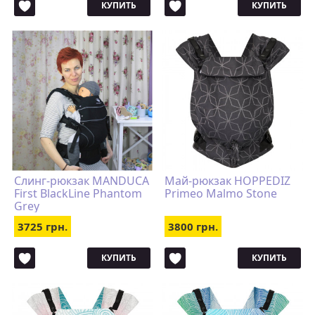
КУПИТЬ
КУПИТЬ
Слинг-рюкзак MANDUCA
Май-рюкзак HOPPEDIZ
First BlackLine Phantom
Primeo Malmo Stone
Grey
3725 грн.
3800 грн.
КУПИТЬ
КУПИТЬ