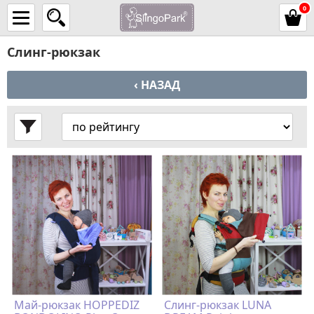
0
Слинг-рюкзак
‹ НАЗАД
Май-рюкзак HOPPEDIZ
Слинг-рюкзак LUNA