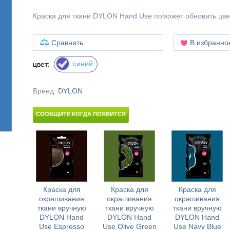
Краска для ткани DYLON Hand Use поможет обновить цв
Сравнить
В избранно
синий
цвет:
Бренд:
DYLON
СООБЩИТЕ КОГДА ПОЯВИТСЯ
Краска для
Краска для
Краска для
окрашивания
окрашивания
окрашивания
ткани вручную
ткани вручную
ткани вручную
DYLON Hand
DYLON Hand
DYLON Hand
Use Espresso
Use Olive Green
Use Navy Blue