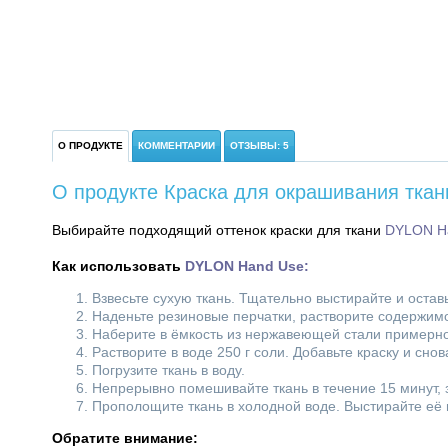
О ПРОДУКТЕ
КОММЕНТАРИИ
ОТЗЫВЫ: 5
О продукте Краска для окрашивания тка
Выбирайте подходящий оттенок краски для ткани
DYLON H
Как использовать
DYLON Hand Use
:
Взвесьте сухую ткань. Тщательно выстирайте и остав
Наденьте резиновые перчатки, растворите содержимо
Наберите в ёмкость из нержавеющей стали примерно 
Растворите в воде 250 г соли. Добавьте краску и сн
Погрузите ткань в воду.
Непрерывно помешивайте ткань в течение 15 минут,
Прополощите ткань в холодной воде. Выстирайте её в
Обратите внимание: