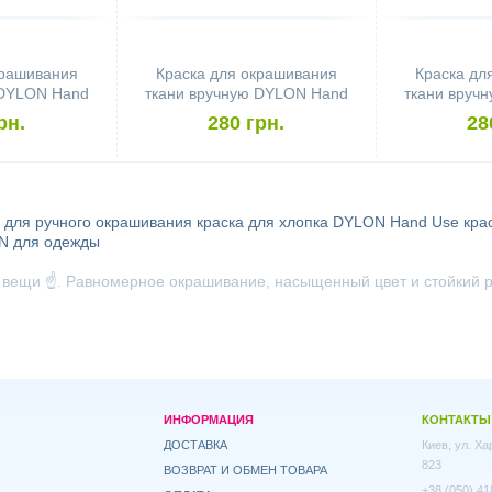
крашивания
Краска для окрашивания
Краска дл
 DYLON Hand
ткани вручную DYLON Hand
ткани вруч
e Grey
Use Plum Red
Use J
рн.
280 грн.
28
а для ручного окрашивания
краска для хлопка
DYLON Hand Use
кра
N для одежды
вещи ☝️. Равномерное окрашивание, насыщенный цвет и стойкий р
ИНФОРМАЦИЯ
КОНТАКТЫ
ДОСТАВКА
Киев, ул. Х
823
ВОЗВРАТ И ОБМЕН ТОВАРА
+38 (050) 41