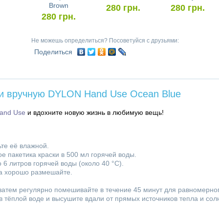
Brown
280
грн.
280
грн.
280
грн.
Не можешь определиться? Посоветуйся с друзьями:
Поделиться
ни вручную DYLON Hand Use Oсean Blue
and Use
и вдохните новую жизнь в любимую вещь!
ьте её влажной.
е пакетика краски в 500 мл горячей воды.
6 литров горячей воды (около 40 °C).
ова хорошо размешайте.
 затем регулярно помешивайте в течение 45 минут для равномерно
 тёплой воде и высушите вдали от прямых источников тепла и солн