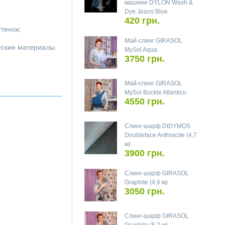
машине DYLON Wash &
Dye Jeans Blue
420 грн.
ттенок;
Май-слинг GIRASOL
ческие материалы.
MySol Aqua
3750 грн.
Май-слинг GIRASOL
MySol Buckle Atlantico
4550 грн.
Слинг-шарф DIDYMOS
Doubleface Anthracite (4,7
м)
3900 грн.
Слинг-шарф GIRASOL
Graphite (4,6 м)
3050 грн.
Слинг-шарф GIRASOL