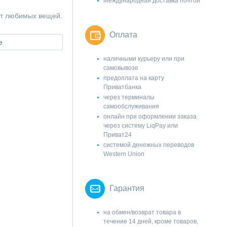
Международная доставка почтой
ет любимых вещей.
Оплата
е
наличными курьеру или при
самовывозе
предоплата на карту
Приватбанка
через терминалы
самообслуживания
онлайн при оформлении заказа
через систему LiqPay или
Приват24
системой денежных переводов
Western Union
Гарантия
на обмен/возврат товара в
течение 14 дней, кроме товаров,