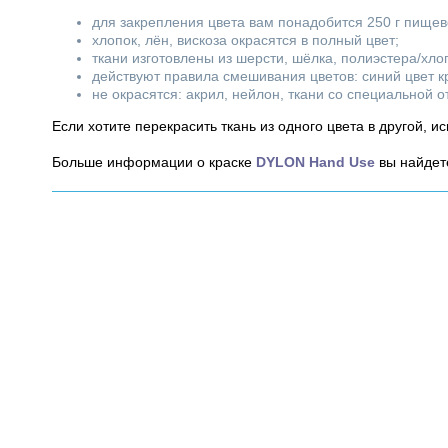
для закрепления цвета вам понадобится 250 г пищево
хлопок, лён, вискоза окрасятся в полный цвет;
ткани изготовлены из шерсти, шёлка, полиэстера/хло
действуют правила смешивания цветов: синий цвет кр
не окрасятся: акрил, нейлон, ткани со специальной 
Если хотите перекрасить ткань из одного цвета в другой, и
Больше информации о краске
DYLON Hand Use
вы найдет