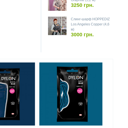
Graphite (5,2 м)
3250 грн.
Слинг-шарф HOPPEDIZ
Los Angeles Copper (4,6
м)
3000 грн.