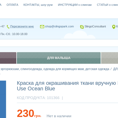
А
ОПЛАТА
КОНТАКТЫ, шоу-рум
ИНСТРУКЦИИ к слингам
СТАТЬИ о слин
5-47
Перезвоните мне
shop@slingopark.com
SlingoConsultant
К
Пн.-Сб.: 10.00-18.00
ДЛЯ МАЛЫША
, эргорюкзаки, слингоодежда, одежда для кормящих мам, детская одежда
ДЛ
e
Краска для окрашивания ткани вручну
Use Oсean Blue
КОД ПРОДУКТА:
101366
|
230
грн.
Нет в наличии