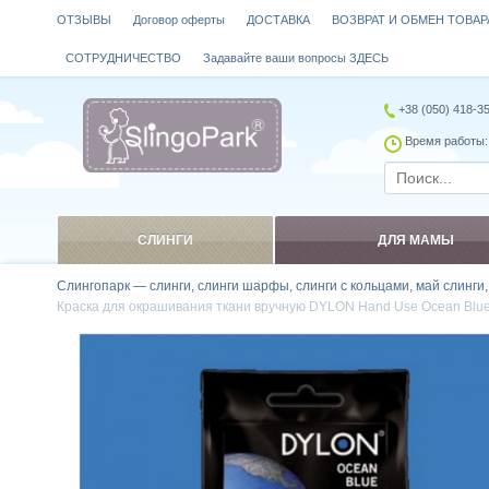
ОТЗЫВЫ
Договор оферты
ДОСТАВКА
ВОЗВРАТ И ОБМЕН ТОВАР
СОТРУДНИЧЕСТВО
Задавайте ваши вопросы ЗДЕСЬ
+38 (050) 418-3
Время работы: 
СЛИНГИ
ДЛЯ МАМЫ
Слингопарк — слинги, слинги шарфы, слинги с кольцами, май слинги
Краска для окрашивания ткани вручную DYLON Hand Use Oсean Blu