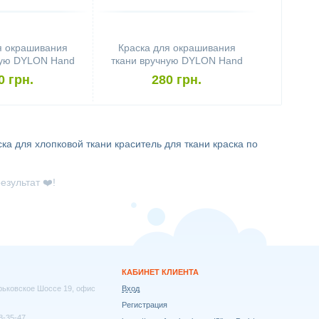
я окрашивания
Краска для окрашивания
ную DYLON Hand
ткани вручную DYLON Hand
eans Blue
Use Navy Blue
0 грн.
280 грн.
ска для хлопковой ткани
краситель для ткани
краска по
езультат ❤️!
КАБИНЕТ КЛИЕНТА
арьковское Шоссе 19, офис
Вход
Регистрация
8-35-47