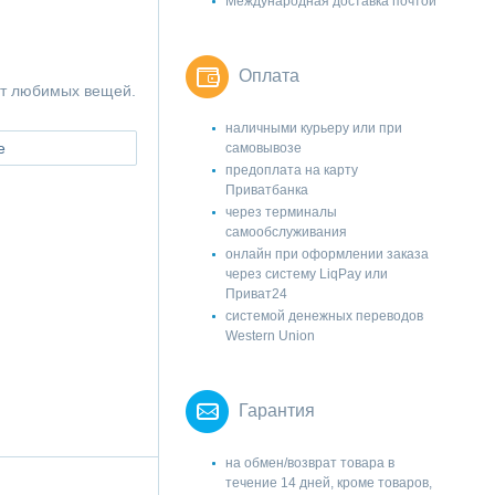
Международная доставка почтой
Оплата
ет любимых вещей.
наличными курьеру или при
е
самовывозе
предоплата на карту
Приватбанка
через терминалы
самообслуживания
онлайн при оформлении заказа
через систему LiqPay или
Приват24
системой денежных переводов
Western Union
Гарантия
на обмен/возврат товара в
течение 14 дней, кроме товаров,