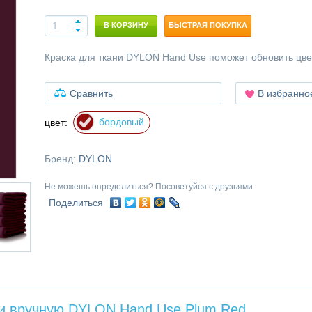
В КОРЗИНУ
БЫСТРАЯ ПОКУПКА
Краска для ткани DYLON Hand Use поможет обновить цв
Сравнить
В избранно
бордовый
цвет:
Бренд:
DYLON
Не можешь определиться? Посоветуйся с друзьями:
Поделиться
ни вручную DYLON Hand Use Plum Red