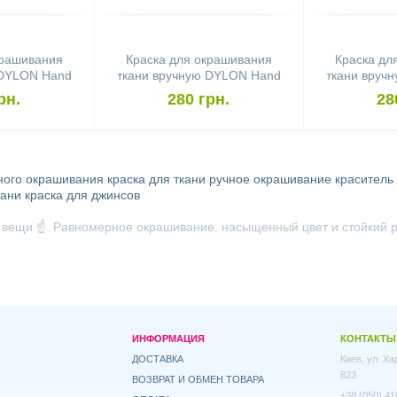
крашивания
Краска для окрашивания
Краска дл
 DYLON Hand
ткани вручную DYLON Hand
ткани вруч
e Grey
Use Plum Red
Use J
рн.
280 грн.
28
чного окрашивания
краска для ткани ручное окрашивание
краситель
кани
краска для джинсов
вещи ☝️. Равномерное окрашивание, насыщенный цвет и стойкий р
ИНФОРМАЦИЯ
КОНТАКТЫ
ДОСТАВКА
Киев, ул. Х
823
ВОЗВРАТ И ОБМЕН ТОВАРА
+38 (050) 41