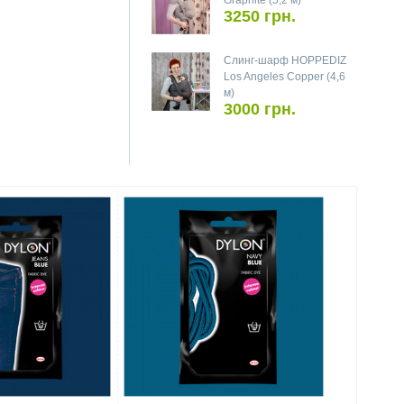
Graphite (5,2 м)
3250 грн.
Слинг-шарф HOPPEDIZ
Los Angeles Copper (4,6
м)
3000 грн.