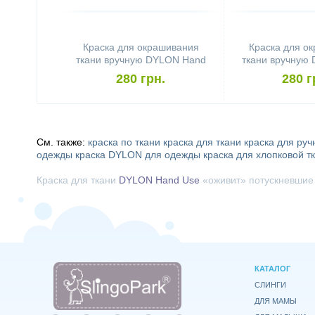
Краска для окрашивания
Краска для о
ткани вручную DYLON Hand
ткани вручную
Use Rosewood Red
Use Smok
280 грн.
280 г
См. также:
краска по ткани
краска для ткани
краска для ру
одежды
краска DYLON для одежды
краска для хлопковой т
Краска для ткани
DYLON Hand Use
«оживит» потускневшие 
КАТАЛОГ
СЛИНГИ
ДЛЯ МАМЫ