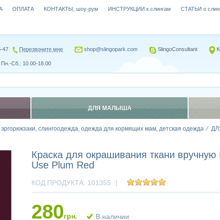
А
ОПЛАТА
КОНТАКТЫ, шоу-рум
ИНСТРУКЦИИ к слингам
СТАТЬИ о слин
5-47
Перезвоните мне
shop@slingopark.com
SlingoConsultant
К
Пн.-Сб.: 10.00-18.00
ДЛЯ МАЛЫША
, эргорюкзаки, слингоодежда, одежда для кормящих мам, детская одежда
ДЛ
Краска для окрашивания ткани вручну
Use Plum Red
КОД ПРОДУКТА:
101355
|
280
грн.
В наличии