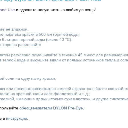
and Use
и вдохните новую жизнь в любимую вещь!
ьте её влажной.
е пакетика краски в 500 мл горячей воды.
6 литров горячей воды (около 40 °C).
ова хорошо размешайте.
 затем регулярно помешивайте в течение 45 минут для равномерно
 тёплой воде и высушите вдали от прямых источников тепла и солн
й соли на одну пачку краски;
пка или полиэстера/вискозных смесей окрасятся в более светлый о
аски на красной ткани даёт фиолетовый и т. д.;
отделкой, имеющие ярлык «только сухая чистка», и другие синтети
спользуйте
обесцвечиватели DYLON Pre-Dye
.
е в
инструкции
.