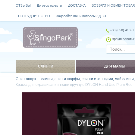
ОТЗЫВЫ
Договор оферты
ДОСТАВКА
ВОЗВРАТ И ОБМЕН ТОВАР
СОТРУДНИЧЕСТВО
Задавайте ваши вопросы ЗДЕСЬ
+38 (050) 418-3
Время работы: 
СЛИНГИ
ДЛЯ МАМЫ
Слингопарк — слинги, слинги шарфы, слинги с кольцами, май слинги
Краска для окрашивания ткани вручную DYLON Hand Use Plum Red