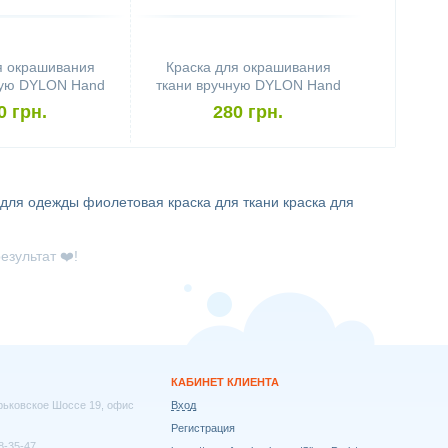
я окрашивания
Краска для окрашивания
ную DYLON Hand
ткани вручную DYLON Hand
eans Blue
Use Navy Blue
0 грн.
280 грн.
 для одежды
фиолетовая краска для ткани
краска для
езультат ❤️!
КАБИНЕТ КЛИЕНТА
арьковское Шоссе 19, офис
Вход
Регистрация
8-35-47