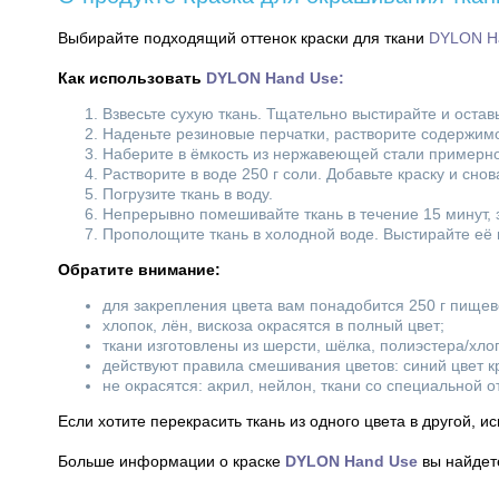
Выбирайте подходящий оттенок краски для ткани
DYLON H
Как использовать
DYLON Hand Use
:
Взвесьте сухую ткань. Тщательно выстирайте и остав
Наденьте резиновые перчатки, растворите содержимо
Наберите в ёмкость из нержавеющей стали примерно 
Растворите в воде 250 г соли. Добавьте краску и сн
Погрузите ткань в воду.
Непрерывно помешивайте ткань в течение 15 минут,
Прополощите ткань в холодной воде. Выстирайте её в
Обратите внимание:
для закрепления цвета вам понадобится 250 г пищево
хлопок, лён, вискоза окрасятся в полный цвет;
ткани изготовлены из шерсти, шёлка, полиэстера/хло
действуют правила смешивания цветов: синий цвет кр
не окрасятся: акрил, нейлон, ткани со специальной 
Если хотите перекрасить ткань из одного цвета в другой, и
Больше информации о краске
DYLON Hand Use
вы найдет