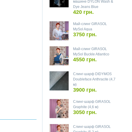
машине DYLON Wash &
Dye Jeans Blue
420 грн.
Май-слинг GIRASOL
MySol Aqua
3750 грн.
Май-слинг GIRASOL
MySol Buckle Atlantico
4550 грн.
Слинг-шарф DIDYMOS
Doubleface Anthracite (4,7
м)
3900 грн.
Слинг-шарф GIRASOL
Graphite (4,6 м)
3050 грн.
Слинг-шарф GIRASOL