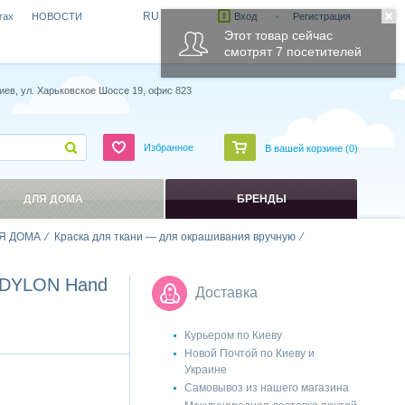
RU
гах
НОВОСТИ
Вход
Регистрация
иев, ул. Харьковское Шоссе 19, офис 823
Избранное
В вашей корзине (
0
)
ДЛЯ ДОМА
БРЕНДЫ
Я ДОМА
Краска для ткани — для окрашивания вручную
ю DYLON Hand
Доставка
Курьером по Киеву
Новой Почтой по Киеву и
Украине
Самовывоз из нашего магазина