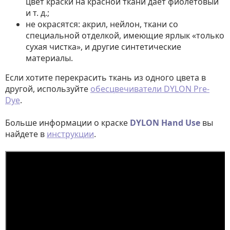
цвет краски на красной ткани даёт фиолетовый
и т. д.;
не окрасятся: акрил, нейлон, ткани со
специальной отделкой, имеющие ярлык «только
сухая чистка», и другие синтетические
материалы.
Если хотите перекрасить ткань из одного цвета в
другой, используйте
обесцвечиватели DYLON Pre-
Dye
.
Больше информации о краске
DYLON Hand Use
вы
найдете в
инструкции
.