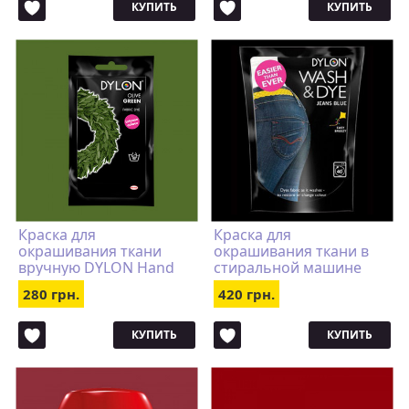
КУПИТЬ
КУПИТЬ
Краска для
Краска для
окрашивания ткани
окрашивания ткани в
вручную DYLON Hand
стиральной машине
Use Olive Green
DYLON Wash & Dye Jeans
280 грн.
420 грн.
Blue
КУПИТЬ
КУПИТЬ