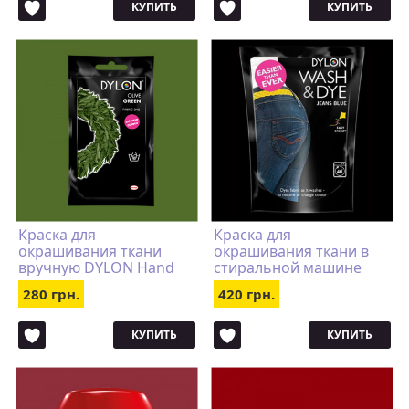
КУПИТЬ
КУПИТЬ
Краска для
Краска для
окрашивания ткани
окрашивания ткани в
вручную DYLON Hand
стиральной машине
Use Olive Green
DYLON Wash & Dye Jeans
280 грн.
420 грн.
Blue
КУПИТЬ
КУПИТЬ